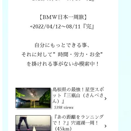
【BMW日本一周旅】
⇨2022/04/12〜08/11『完』
自分にもっとできる事、
それに対して”時間・労力・お金”
を掛けれる事がないか模索中！
島根県の最強！星空スポ
ット『三瓶山（さんべさ
ん）』
5398 views
『あの距離をランニング
で！？』宍道湖一周！
（45km）