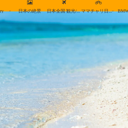
ry
日本の絶景
日本全国 観光/食事スポット
ママチャリ日本縦断
BM