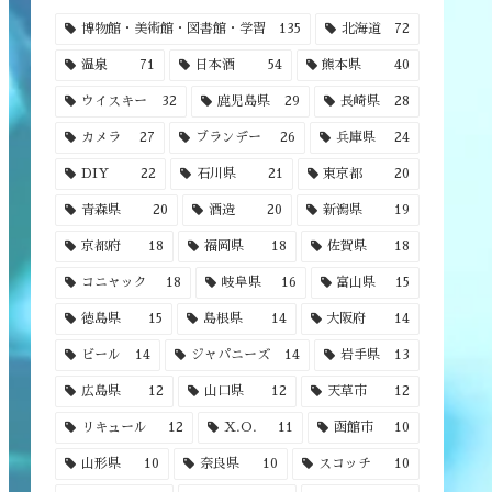
博物館・美術館・図書館・学習
135
北海道
72
温泉
71
日本酒
54
熊本県
40
ウイスキー
32
鹿児島県
29
長崎県
28
カメラ
27
ブランデー
26
兵庫県
24
DIY
22
石川県
21
東京都
20
青森県
20
酒造
20
新潟県
19
京都府
18
福岡県
18
佐賀県
18
コニャック
18
岐阜県
16
富山県
15
徳島県
15
島根県
14
大阪府
14
ビール
14
ジャパニーズ
14
岩手県
13
広島県
12
山口県
12
天草市
12
リキュール
12
X.O.
11
函館市
10
山形県
10
奈良県
10
スコッチ
10