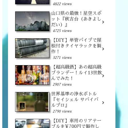
4822 views
山口県の最強！星空スポ
ット『秋吉台（あきよし
だい）』
4725 views
【DIY】単管パイプで屋
根付きタイヤラックを製
作！
3271 views
【超高級酒】あの超高級
ブランデー！ルイ13世飲
んでみた！
2907 views
世界基準の浄水ボトル
『セイシェル サバイバ
ルプロ』
2790 views
【DIY】車用のリアテー
ブルを¥700円で製作し