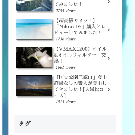
てみました！
2755 views
【超高級カメラ！】
「Nikon D5」購入とレ
ビューしてみました！
1736 views
【VMAX1200】オイル
&オイルフィルター 交
換！
1661 views
『国立公園三瓶山』登山
経験なしの素人が登山し
てきました！[夫婦松コ
ース]
1513 views
タグ