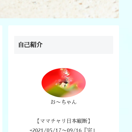
自己紹介
お〜ちゃん
【ママチャリ日本縦断】
⇨2021/05/17〜09/16『完』