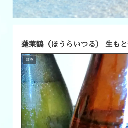
蓬莱鶴（ほうらいつる） 生も
お酒