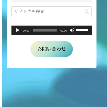
ボ
音
00:00
00:00
リ
声
ュ
プ
お問い合わせ
ー
レ
ム
ー
調
ヤ
節
ー
に
は
上
下