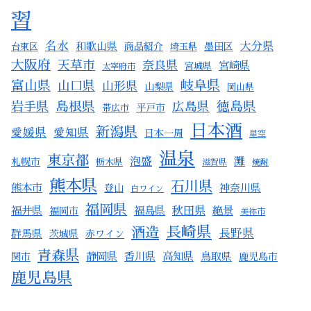
習
名水
大分県
和歌山県
商品紹介
墨田区
台東区
埼玉県
大阪府
天草市
奈良県
宮崎県
宮城県
太宰府市
富山県
岐阜県
山口県
山形県
山梨県
岡山県
徳島県
岩手県
島根県
広島県
平戸市
帯広市
日本酒
新潟県
愛媛県
愛知県
日本一周
星空
温泉
東京都
泡盛
灘
札幌市
栃木県
滋賀県
焼酎
熊本県
石川県
熊本市
登山
神奈川県
白ワイン
福岡県
福井県
福島県
秋田県
絶景
福岡市
美祢市
長崎県
酒造
長野県
群馬県
茨城県
赤ワイン
青森県
静岡県
香川県
高知県
関市
鳥取県
鹿児島市
鹿児島県