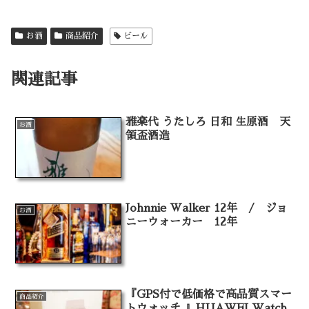
お酒
商品紹介
ビール
関連記事
雅楽代 うたしろ 日和 生原酒 天
お酒
領盃酒造
Johnnie Walker 12年 / ジョ
お酒
ニーウォーカー 12年
『GPS付で低価格で高品質スマー
商品紹介
トウォッチ 』HUAWEI Watch