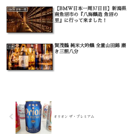
【BMW日本一周37日目】新潟県
BMW日本一周
南魚沼市の『八海醸造 魚沼の
里』に行って来ました！
賀茂鶴 純米大吟醸 全量山田錦 磨
お酒
き三割八分
オリオン ザ・プレミアム