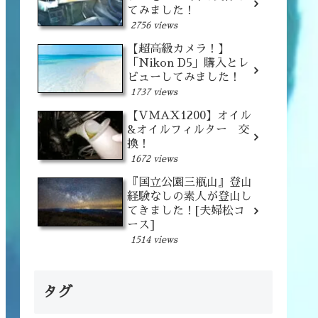
てみました！
2756 views
【超高級カメラ！】
「Nikon D5」購入とレ
ビューしてみました！
1737 views
【VMAX1200】オイル
&オイルフィルター 交
換！
1672 views
『国立公園三瓶山』登山
経験なしの素人が登山し
てきました！[夫婦松コ
ース]
1514 views
タグ