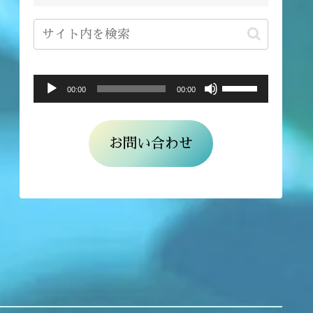
ボ
音
00:00
00:00
リ
声
ュ
プ
お問い合わせ
ー
レ
ム
ー
調
ヤ
節
ー
に
は
上
下