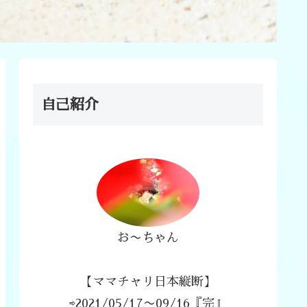
自己紹介
お〜ちゃん
【ママチャリ日本縦断】
⇨2021/05/17〜09/16『完』