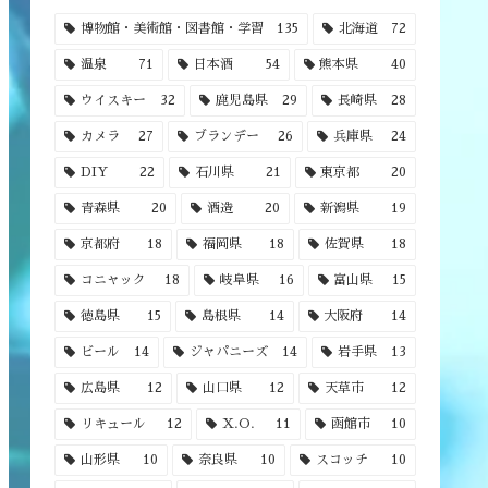
博物館・美術館・図書館・学習
135
北海道
72
温泉
71
日本酒
54
熊本県
40
ウイスキー
32
鹿児島県
29
長崎県
28
カメラ
27
ブランデー
26
兵庫県
24
DIY
22
石川県
21
東京都
20
青森県
20
酒造
20
新潟県
19
京都府
18
福岡県
18
佐賀県
18
コニャック
18
岐阜県
16
富山県
15
徳島県
15
島根県
14
大阪府
14
ビール
14
ジャパニーズ
14
岩手県
13
広島県
12
山口県
12
天草市
12
リキュール
12
X.O.
11
函館市
10
山形県
10
奈良県
10
スコッチ
10