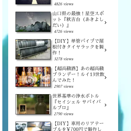
4826 views
山口県の最強！星空スポ
ット『秋吉台（あきよし
だい）』
4726 views
【DIY】単管パイプで屋
根付きタイヤラックを製
作！
3278 views
【超高級酒】あの超高級
ブランデー！ルイ13世飲
んでみた！
2907 views
世界基準の浄水ボトル
『セイシェル サバイバ
ルプロ』
2790 views
【DIY】車用のリアテー
ブルを¥700円で製作し