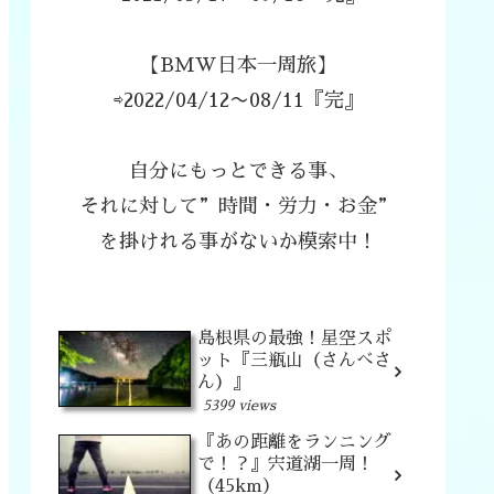
【BMW日本一周旅】
⇨2022/04/12〜08/11『完』
自分にもっとできる事、
それに対して”時間・労力・お金”
を掛けれる事がないか模索中！
島根県の最強！星空スポ
ット『三瓶山（さんべさ
ん）』
5399 views
『あの距離をランニング
で！？』宍道湖一周！
（45km）