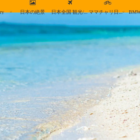
ry
日本の絶景
日本全国 観光/食事スポット
ママチャリ日本縦断
BM