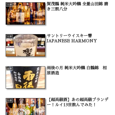
賀茂鶴 純米大吟醸 全量山田錦 磨
お酒
き三割八分
サントリーウイスキー響
お酒
JAPANESE HARMONY
雨後の月 純米大吟醸 白鶴錦 相
お酒
原酒造
【超高級酒】あの超高級ブランデ
お酒
ー！ルイ13世飲んでみた！