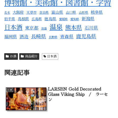
博物館・美術館・図書館・学習
岐阜県
大阪府
富山県
天草市
山口県
名水
奈良県
山形県
新潟県
岩手県
島根県
徳島県
広島県
愛媛県
愛知県
温泉
日本酒
熊本県
東京都
石川県
泡盛
長崎県
鹿児島県
酒造
青森県
福岡県
長野県
お酒
商品紹介
日本酒
関連記事
LARSEN Gold Decorated
お酒
Glass Viking Ship / ラーセ
ン