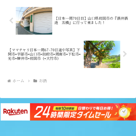
【日本一周70日目】山口県岩国市の『酒井酒
造 五橋』に行って来ました！
【ママチャリ日本一周67-70日道中写真】下
関市⇨宇部市⇨山口市⇨防府市⇨周南市⇨下松市⇨
光市⇨柳井市⇨岩国市（⇨大竹市）
ホーム
お酒