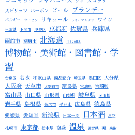
コニャック
ジャパニーズ
スコッチ
ジン
ブランデー
ビール
スピリッツ
バーボン
リキュール
ワイン
ベルギー
ラーセン
レミーマルタン
兵庫県
京都府
佐賀県
三重県
下関市
中央区
北海道
函館市
別府市
千代田区
博物館・美術館・図書館・学
習
名水
大分県
和歌山県
商品紹介
墨田区
台東区
埼玉県
大阪府
天草市
奈良県
宮崎県
宮城県
太宰府市
富山県
岐阜県
山口県
山形県
山梨県
岡山県
徳島県
岩手県
島根県
広島県
平戸市
帯広市
日本酒
新潟県
愛媛県
愛知県
日本一周
星空
温泉
東京都
泡盛
灘
札幌市
栃木県
滋賀県
焼酎