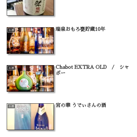
瑞泉おもろ甕貯蔵10年
お酒
Chabot EXTRA OLD / シャ
お酒
ボー
宮の華 うでぃさんの酒
お酒