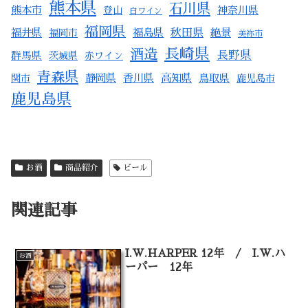
熊本県
石川県
熊本市
登山
神奈川県
白ワイン
福岡県
福井県
福島県
秋田県
絶景
福岡市
美祢市
長崎県
酒造
長野県
群馬県
茨城県
赤ワイン
青森県
静岡県
香川県
高知県
関市
鳥取県
鹿児島市
鹿児島県
お酒
商品紹介
ビール
関連記事
I.W.HARPER 12年 / I.W.ハ
お酒
ーパー 12年