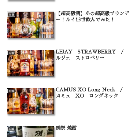
【超高級酒】あの超高級ブランデ
お酒
ー！ルイ13世飲んでみた！
LEJAY STRAWBERRY /
お酒
ルジェ ストロベリー
CAMUS XO Long Neck /
お酒
カミュ XO ロングネック
獺祭 焼酎
お酒