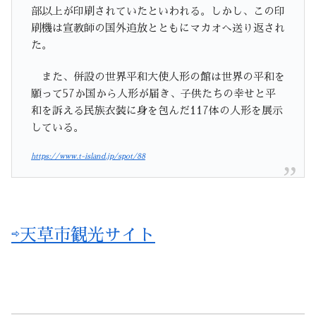
部以上が印刷されていたといわれる。しかし、この印
刷機は宣教師の国外追放とともにマカオへ送り返され
た。
また、併設の世界平和大使人形の館は世界の平和を
願って57か国から人形が届き、子供たちの幸せと平
和を訴える民族衣装に身を包んだ117体の人形を展示
している。
https://www.t-island.jp/spot/88
⇨天草市観光サイト