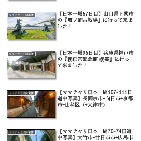
【日本一周67日目】山口県下関市
ママチャリ日本縦断
の『壇ノ浦古戦場』に行って来ま
した！
【日本一周96日目】兵庫県神戸市
ママチャリ日本縦断
の『櫻正宗記念館 櫻宴』に行っ
て来ました！
【ママチャリ日本一周107-111日
ママチャリ日本縦断
道中写真】長岡京市⇨向日市⇨京都
市⇨山科区（⇨大津市）
【ママチャリ日本一周70-74日道
ママチャリ日本縦断
中写真】大竹市⇨廿日市市⇨広島市