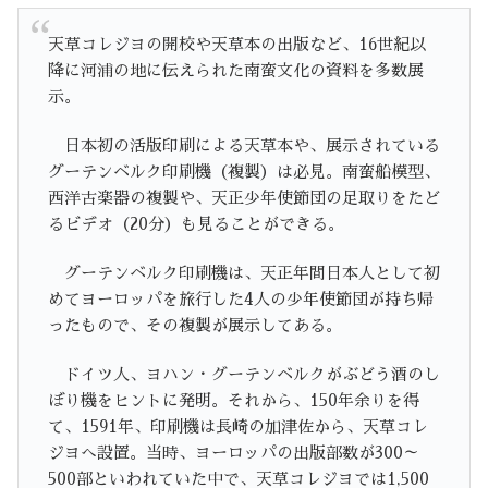
天草コレジヨの開校や天草本の出版など、16世紀以
降に河浦の地に伝えられた南蛮文化の資料を多数展
示。
日本初の活版印刷による天草本や、展示されている
グーテンベルク印刷機（複製）は必見。南蛮船模型、
西洋古楽器の複製や、天正少年使節団の足取りをたど
るビデオ（20分）も見ることができる。
グーテンベルク印刷機は、天正年間日本人として初
めてヨーロッパを旅行した4人の少年使節団が持ち帰
ったもので、その複製が展示してある。
ドイツ人、ヨハン・グーテンベルクがぶどう酒のし
ぼり機をヒントに発明。それから、150年余りを得
て、1591年、印刷機は長崎の加津佐から、天草コレ
ジヨへ設置。当時、ヨーロッパの出版部数が300～
500部といわれていた中で、天草コレジヨでは1,500