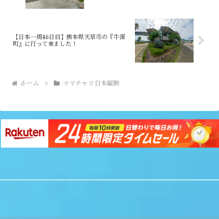
【日本一周46日目】熊本県天草市の『牛深
町』に行って来ました！
ホーム
ママチャリ日本縦断