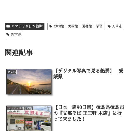
ママチャリ日本縦断
博物館・美術館・図書館・学習
天草市
熊本県
関連記事
【デジタル写真で見る絶景】 愛
Photo
媛県
【日本一周90日目】徳島県徳島市
ママチャリ日本縦断
の『支那そば 王王軒 本店』に行
って来ました！