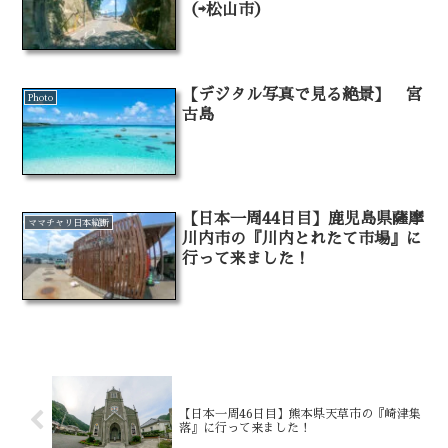
（⇨松山市）
【デジタル写真で見る絶景】 宮
Photo
古島
【日本一周44日目】鹿児島県薩摩
ママチャリ日本縦断
川内市の『川内とれたて市場』に
行って来ました！
【日本一周46日目】熊本県天草市の『崎津集
落』に行って来ました！