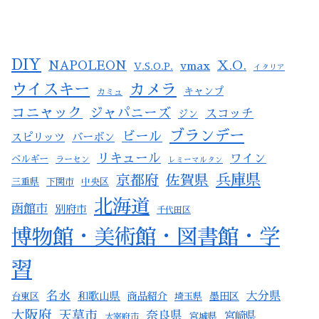
DIY
X.O.
NAPOLEON
vmax
V.S.O.P.
イタリア
ウイスキー
カメラ
キャンプ
カミュ
コニャック
ジャパニーズ
スコッチ
ジン
ブランデー
ビール
スピリッツ
バーボン
リキュール
ワイン
ベルギー
ラーセン
レミーマルタン
兵庫県
京都府
佐賀県
三重県
下関市
中央区
北海道
函館市
別府市
千代田区
博物館・美術館・図書館・学
習
名水
大分県
和歌山県
商品紹介
墨田区
台東区
埼玉県
大阪府
天草市
奈良県
宮崎県
宮城県
太宰府市