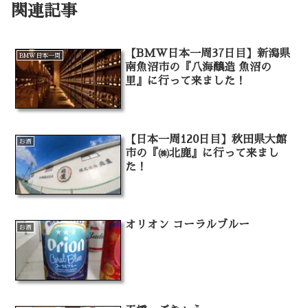
関連記事
【BMW日本一周37日目】新潟県
BMW日本一周
南魚沼市の『八海醸造 魚沼の
里』に行って来ました！
【日本一周120日目】秋田県大館
お酒
市の『㈱北鹿』に行って来まし
た！
オリオン コーラルブルー
お酒