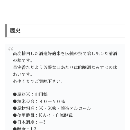
歴史
高度精白した酒造好適米を伝統の技で醸し出した清酒
の華です。
果実香ただよう芳醇な口あたりは吟醸酒ならではの味
わいです。
心ゆくまでご賞味下さい。
●原料米：山田錦
●精米歩合：４０〜５０％
●原材料名：米・米麹・醸造アルコール
●使用酵母：KA-1・自家酵母
●日本酒度：＋3
●酸度：1.2