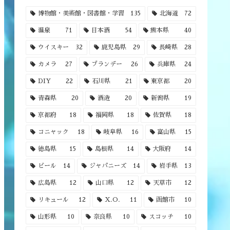
博物館・美術館・図書館・学習
135
北海道
72
温泉
71
日本酒
54
熊本県
40
ウイスキー
32
鹿児島県
29
長崎県
28
カメラ
27
ブランデー
26
兵庫県
24
DIY
22
石川県
21
東京都
20
青森県
20
酒造
20
新潟県
19
京都府
18
福岡県
18
佐賀県
18
コニャック
18
岐阜県
16
富山県
15
徳島県
15
島根県
14
大阪府
14
ビール
14
ジャパニーズ
14
岩手県
13
広島県
12
山口県
12
天草市
12
リキュール
12
X.O.
11
函館市
10
山形県
10
奈良県
10
スコッチ
10