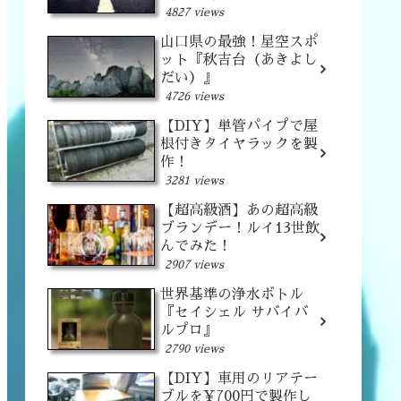
4827 views
山口県の最強！星空スポ
ット『秋吉台（あきよし
だい）』
4726 views
【DIY】単管パイプで屋
根付きタイヤラックを製
作！
3281 views
【超高級酒】あの超高級
ブランデー！ルイ13世飲
んでみた！
2907 views
世界基準の浄水ボトル
『セイシェル サバイバ
ルプロ』
2790 views
【DIY】車用のリアテー
ブルを¥700円で製作し