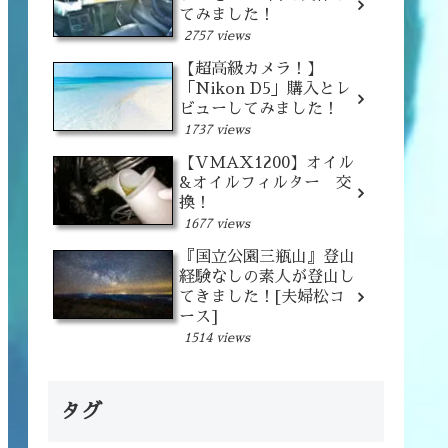
てみました！
2757 views
【超高級カメラ！】
「Nikon D5」購入とレ
ビューしてみました！
1737 views
【VMAX1200】オイル
&オイルフィルター 交
換！
1677 views
『国立公園三瓶山』登山
経験なしの素人が登山し
てきました！[夫婦松コ
ース]
1514 views
タグ