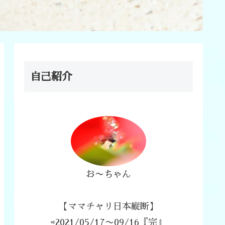
自己紹介
お〜ちゃん
【ママチャリ日本縦断】
⇨2021/05/17〜09/16『完』