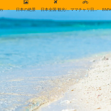
ry
日本の絶景
日本全国 観光/食事スポット
ママチャリ日本縦断
BM