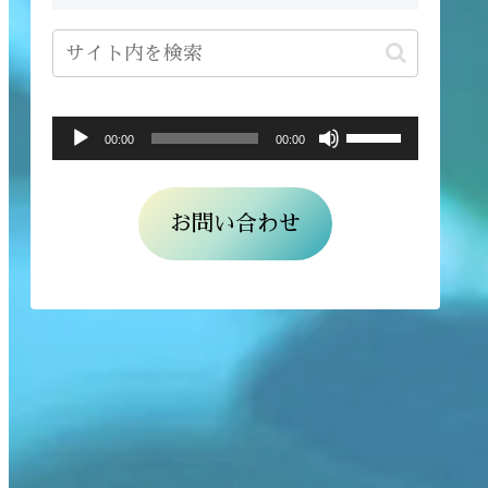
ボ
音
00:00
00:00
リ
声
ュ
プ
お問い合わせ
ー
レ
ム
ー
調
ヤ
節
ー
に
は
上
下