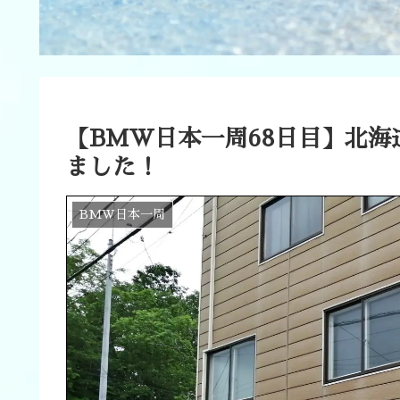
【BMW日本一周68日目】北
ました！
BMW日本一周