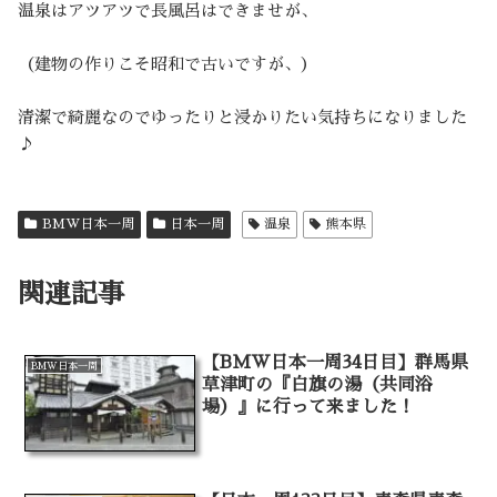
温泉はアツアツで長風呂はできませが、
（建物の作りこそ昭和で古いですが、）
清潔で綺麗なのでゆったりと浸かりたい気持ちになりました
♪
BMW日本一周
日本一周
温泉
熊本県
関連記事
【BMW日本一周34日目】群馬県
BMW日本一周
草津町の『白旗の湯（共同浴
場）』に行って来ました！