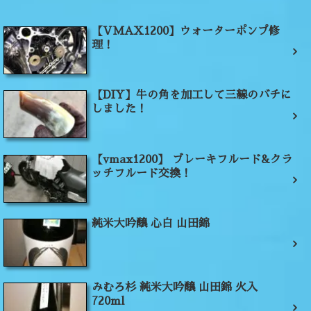
【VMAX1200】ウォーターポンプ修
理！
【DIY】牛の角を加工して三線のバチに
しました！
【vmax1200】 ブレーキフルード&クラ
ッチフルード交換！
純米大吟醸 心白 山田錦
みむろ杉 純米大吟醸 山田錦 火入
720ml