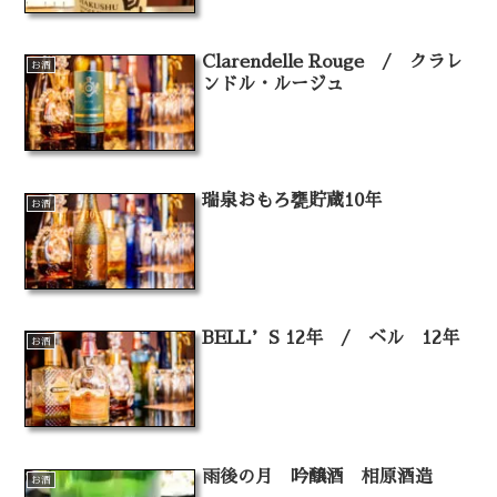
Clarendelle Rouge / クラレ
お酒
ンドル・ルージュ
瑞泉おもろ甕貯蔵10年
お酒
BELL’S 12年 / ベル 12年
お酒
雨後の月 吟醸酒 相原酒造
お酒