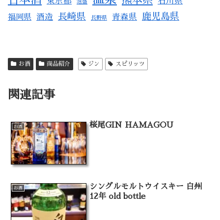
東京都
石川県
泡盛
長崎県
鹿児島県
酒造
青森県
福岡県
長野県
お酒
商品紹介
ジン
スピリッツ
関連記事
桜尾GIN HAMAGOU
お酒
シングルモルトウイスキー 白州
お酒
12年 old bottle