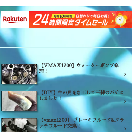
【VMAX1200】ウォーターポンプ修
理！
【DIY】牛の角を加工して三線のバチに
しました！
【vmax1200】 ブレーキフルード&クラ
ッチフルード交換！