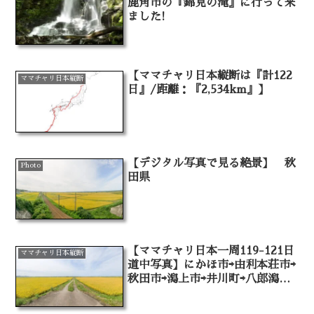
鹿角市の『錦見の滝』に行って来
ました!
【ママチャリ日本縦断は『計122
ママチャリ日本縦断
日』/距離：『2,534km』】
【デジタル写真で見る絶景】 秋
Photo
田県
【ママチャリ日本一周119-121日
ママチャリ日本縦断
道中写真】にかほ市⇨由利本荘市⇨
秋田市⇨潟上市⇨井川町⇨八郎潟町⇨
三種町⇨能代市⇨北秋田市⇨大館市
⇨（大鰐町）