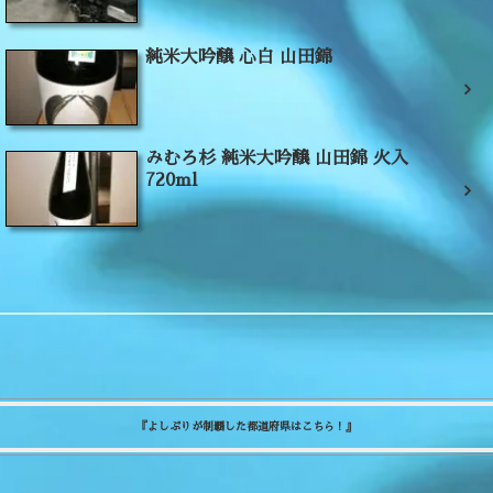
純米大吟醸 心白 山田錦
みむろ杉 純米大吟醸 山田錦 火入
720ml
『よしぷりが制覇した都道府県はこちら！』