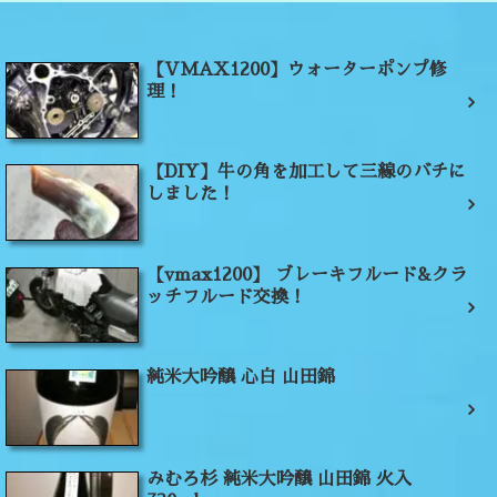
【VMAX1200】ウォーターポンプ修
理！
【DIY】牛の角を加工して三線のバチに
しました！
【vmax1200】 ブレーキフルード&クラ
ッチフルード交換！
純米大吟醸 心白 山田錦
みむろ杉 純米大吟醸 山田錦 火入