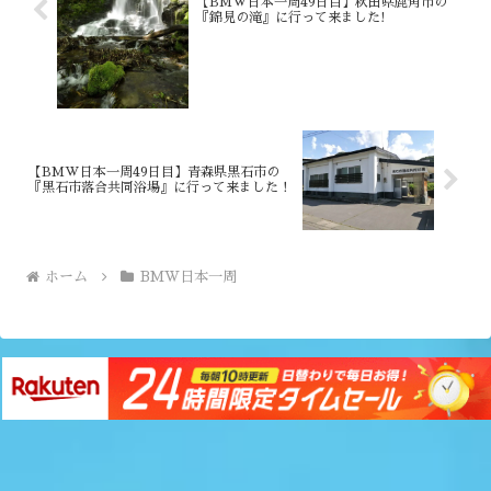
【BMW日本一周49日目】秋田県鹿角市の
『錦見の滝』に行って来ました!
【BMW日本一周49日目】青森県黒石市の
『黒石市落合共同浴場』に行って来ました！
ホーム
BMW日本一周