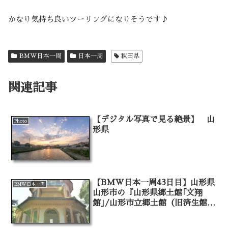
かなり気持ち良いツーリングになりそうです♪
BMW日本一周
日本一周
秋田県
関連記事
【デジタル写真で見る絶景】 山
Photo
形県
【BMW日本一周43日目】山形県
BMW日本一周
山形市の『山形県郷土館｢文翔
館｣/山形市立郷土館（旧済生館本
館）』に行って来ました！