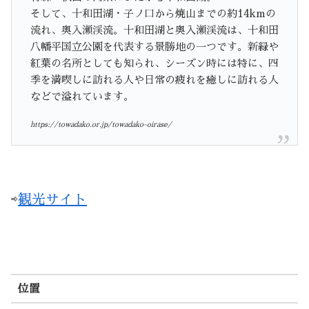
そして、十和田湖・子ノ口から焼山までの約14kmの
流れ、奥入瀬渓流。十和田湖と奥入瀬渓流は、十和田
八幡平国立公園を代表する景勝地の一つです。新緑や
紅葉の名所としても知られ、シーズン時には特に、四
季を満喫しに訪れる人や日常の疲れを癒しに訪れる人
などで溢れています。
https://towadako.or.jp/towadako-oirase/
⇨
観光サイト
位置