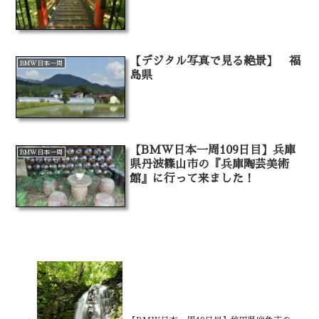
【デジタル写真で見る絶景】 福
BMW日本一周
島県
【BMW日本一周109日目】兵庫
BMW日本一周
県丹波篠山市の『兵庫陶芸美術
館』に行って来ました！