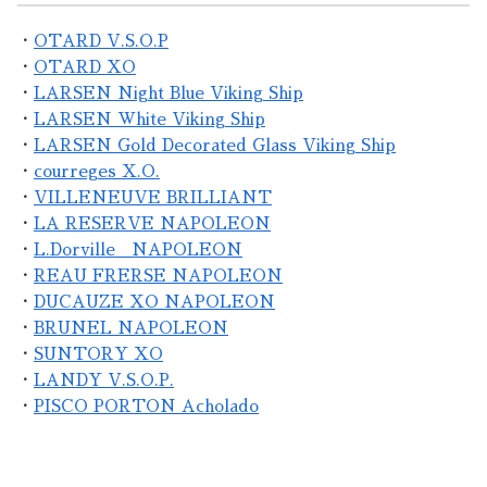
・
OTARD V.S.O.P
・
OTARD XO
・
LARSEN Night Blue Viking Ship
・
LARSEN White Viking Ship
・
LARSEN Gold Decorated Glass Viking Ship
・
courreges X.O.
・
VILLENEUVE BRILLIANT
・
LA RESERVE NAPOLEON
・
L.Dorville NAPOLEON
・
REAU FRERSE NAPOLEON
・
DUCAUZE XO NAPOLEON
・
BRUNEL NAPOLEON
・
SUNTORY XO
・
LANDY V.S.O.P.
・
PISCO PORTON Acholado