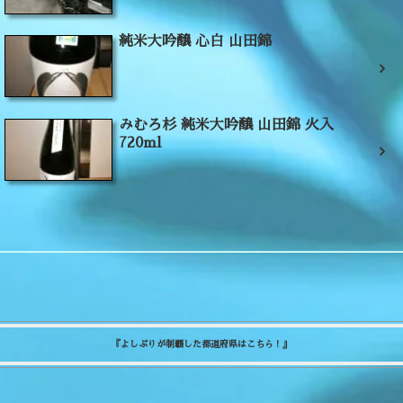
純米大吟醸 心白 山田錦
みむろ杉 純米大吟醸 山田錦 火入
720ml
『よしぷりが制覇した都道府県はこちら！』