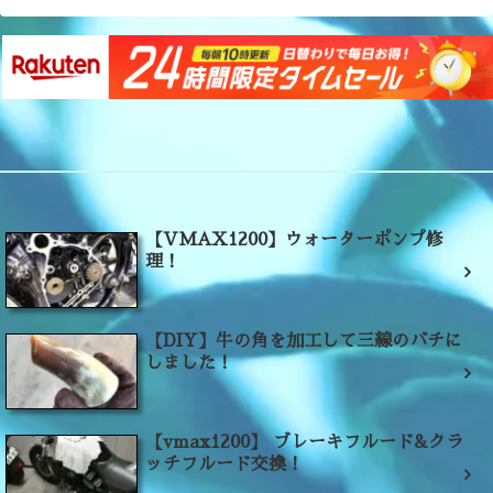
【VMAX1200】ウォーターポンプ修
理！
【DIY】牛の角を加工して三線のバチに
しました！
【vmax1200】 ブレーキフルード&クラ
ッチフルード交換！