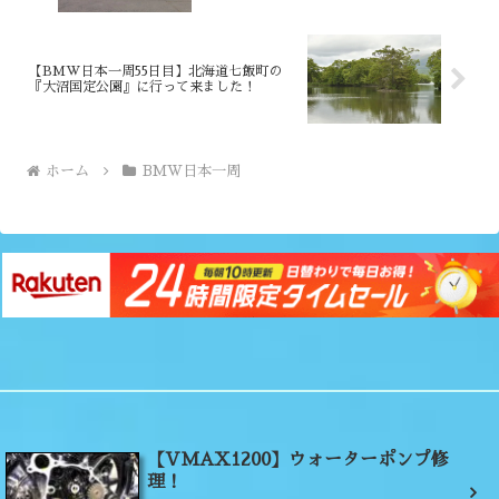
【BMW日本一周55日目】北海道七飯町の
『大沼国定公園』に行って来ました！
ホーム
BMW日本一周
【VMAX1200】ウォーターポンプ修
理！