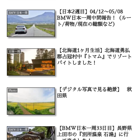
【日本2週目】04/12〜05/08
BMW日本一周
BMW日本一周中間報告！（ルー
ト/荷物/現在の総額など）
【北海道1ヶ月生活】北海道勇払
日本一周
郡占冠村中『トマム』でリゾート
バイトしました！
【デジタル写真で見る絶景】 秋
Photo
田県
【BMW日本一周33日目】長野県
BMW日本一周
上田市の『別所温泉 石湯』に行