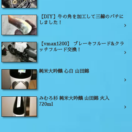
【DIY】牛の角を加工して三線のバチに
しました！
【vmax1200】 ブレーキフルード&クラ
ッチフルード交換！
純米大吟醸 心白 山田錦
みむろ杉 純米大吟醸 山田錦 火入
720ml