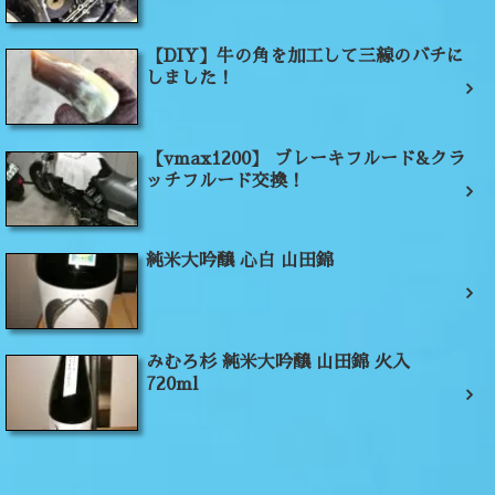
【DIY】牛の角を加工して三線のバチに
しました！
【vmax1200】 ブレーキフルード&クラ
ッチフルード交換！
純米大吟醸 心白 山田錦
みむろ杉 純米大吟醸 山田錦 火入
720ml