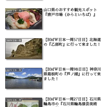
山口県のおすすめ観光スポット
BMW日本一周
『唐戸市場（からといちば）』
【BMW日本一周57日目】北海道
BMW日本一周
の『乙部町』に行って来ました！
【BMW日本一周98日目】神奈川
BMW日本一周
県箱根町の『芦ノ湖』に行って来
ました！
【BMW日本一周27日目】石川県
BMW日本一周
輪島市の『石川県輪島漆芸美術