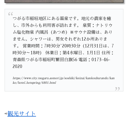
つがる市稲垣地区にある温泉です。地元の農家を癒
し、市外からも利用客が訪れます。 泉質：ナトリウ
ム塩化物泉 内風呂（あつめ）※サウナ設備は、あり
ません。シャワーは、男女それぞれ12か所ありま
す。 営業時間：7時30分~20時30分（12月31日は、7
時30分～18時） 休業日：第4水曜日、1月1日 住所：
青森県つがる市稲垣町繁田白旗56 電話：0173-46-
2020
https://www.city.tsugaru.aomori.jp/soshiki/keizai/kankouburando/kan
ko/hotel_hotspring/6801.html
⇨
観光サイト