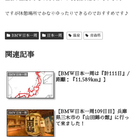
ですが休憩場所でかなりゆったりできるのでおすすめです♪
BMW日本一周
日本一周
温泉
青森県
関連記事
【BMW日本一周は『計111日』/
BMW日本一周
距離：『11,589km』】
【BMW日本一周109日目】兵庫
BMW日本一周
県三木市の『山田錦の館』に行っ
て来ました！