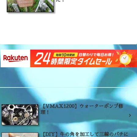
【VMAX1200】ウォーターポンプ修
理！
【DIY】牛の角を加工して三線のバチに