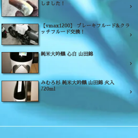
しました！
【vmax1200】 ブレーキフルード&クラ
ッチフルード交換！
純米大吟醸 心白 山田錦
みむろ杉 純米大吟醸 山田錦 火入
720ml