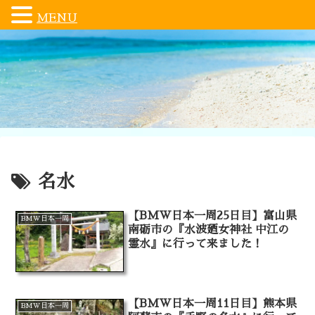
MENU
名水
【BMW日本一周25日目】富山県
BMW日本一周
南砺市の『水波廼女神社 中江の
霊水』に行って来ました！
【BMW日本一周11日目】熊本県
BMW日本一周