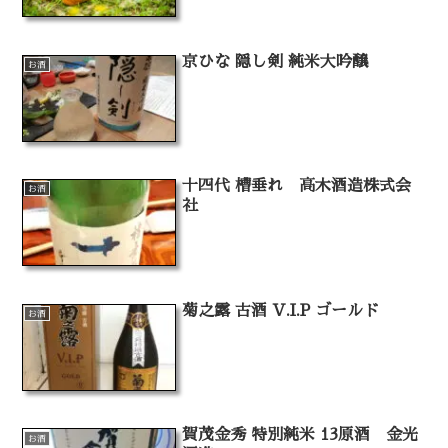
京ひな 隠し剣 純米大吟醸
お酒
十四代 槽垂れ 高木酒造株式会
お酒
社
菊之露 古酒 V.I.P ゴールド
お酒
賀茂金秀 特別純米 13原酒 金光
お酒