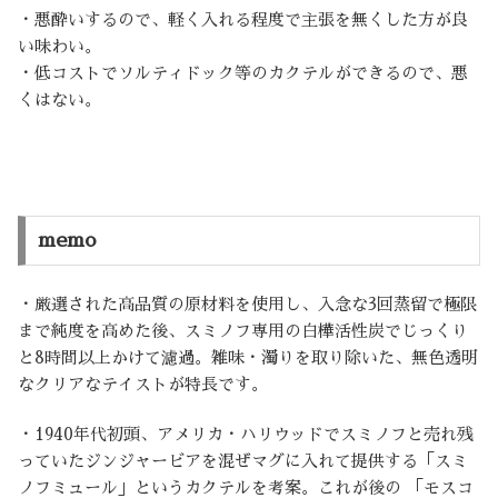
・悪酔いするので、軽く入れる程度で主張を無くした方が良
い味わい。
・低コストでソルティドック等のカクテルができるので、悪
くはない。
memo
・厳選された高品質の原材料を使用し、入念な3回蒸留で極限
まで純度を高めた後、スミノフ専用の白樺活性炭でじっくり
と8時間以上かけて濾過。雑味・濁りを取り除いた、無色透明
なクリアなテイストが特長です。
・1940年代初頭、アメリカ・ハリウッドでスミノフと売れ残
っていたジンジャービアを混ぜマグに入れて提供する「スミ
ノフミュール」というカクテルを考案。これが後の 「モスコ