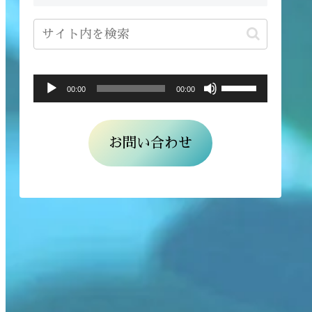
ボ
音
00:00
00:00
リ
声
ュ
プ
お問い合わせ
ー
レ
ム
ー
調
ヤ
節
ー
に
は
上
下