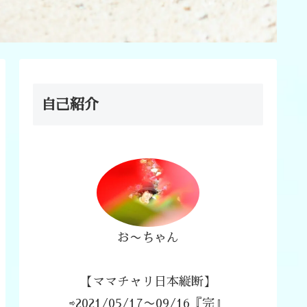
自己紹介
お〜ちゃん
【ママチャリ日本縦断】
⇨2021/05/17〜09/16『完』