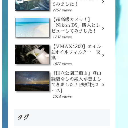
てみました！
2757 views
【超高級カメラ！】
「Nikon D5」購入とレ
ビューしてみました！
1737 views
【VMAX1200】オイル
&オイルフィルター 交
換！
1677 views
『国立公園三瓶山』登山
経験なしの素人が登山し
てきました！[夫婦松コ
ース]
1514 views
タグ