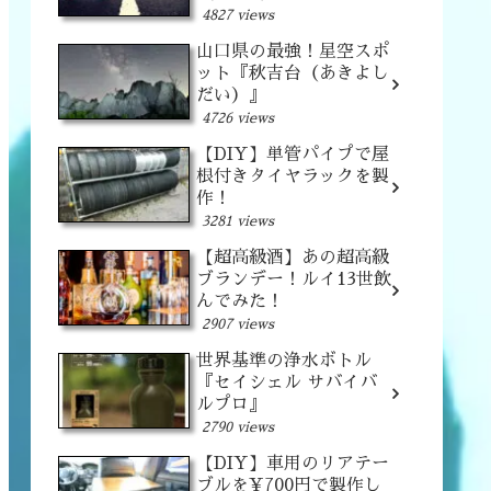
4827 views
山口県の最強！星空スポ
ット『秋吉台（あきよし
だい）』
4726 views
【DIY】単管パイプで屋
根付きタイヤラックを製
作！
3281 views
【超高級酒】あの超高級
ブランデー！ルイ13世飲
んでみた！
2907 views
世界基準の浄水ボトル
『セイシェル サバイバ
ルプロ』
2790 views
【DIY】車用のリアテー
ブルを¥700円で製作し