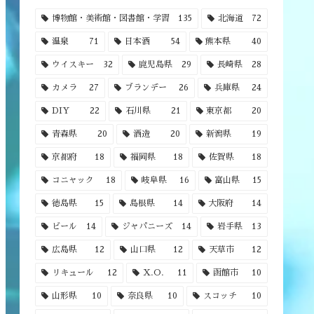
博物館・美術館・図書館・学習
135
北海道
72
温泉
71
日本酒
54
熊本県
40
ウイスキー
32
鹿児島県
29
長崎県
28
カメラ
27
ブランデー
26
兵庫県
24
DIY
22
石川県
21
東京都
20
青森県
20
酒造
20
新潟県
19
京都府
18
福岡県
18
佐賀県
18
コニャック
18
岐阜県
16
富山県
15
徳島県
15
島根県
14
大阪府
14
ビール
14
ジャパニーズ
14
岩手県
13
広島県
12
山口県
12
天草市
12
リキュール
12
X.O.
11
函館市
10
山形県
10
奈良県
10
スコッチ
10