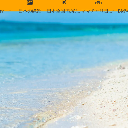
ry
日本の絶景
日本全国 観光/食事スポット
ママチャリ日本縦断
BM