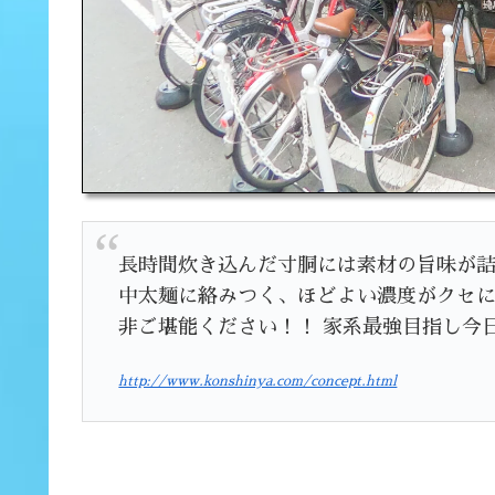
長時間炊き込んだ寸胴には素材の旨味が詰
中太麺に絡みつく、ほどよい濃度がクセに
非ご堪能ください！！ 家系最強目指し今
http://www.konshinya.com/concept.html