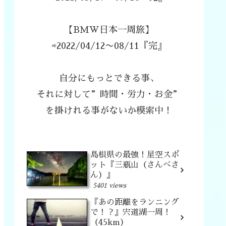
【BMW日本一周旅】
⇨2022/04/12〜08/11『完』
自分にもっとできる事、
それに対して”時間・労力・お金”
を掛けれる事がないか模索中！
島根県の最強！星空スポ
ット『三瓶山（さんべさ
ん）』
5401 views
『あの距離をランニング
で！？』宍道湖一周！
（45km）