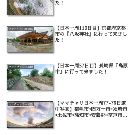
た！
【日本一周110日目】京都府京都
ママチャリ日本縦断
市の『八坂神社』に行って来まし
た！
【日本一周57日目】長崎県『島原
ママチャリ日本縦断
市』に行って来ました！
【ママチャリ日本一周77-79日道
ママチャリ日本縦断
中写真】宿毛市⇨四万十市⇨須崎市
⇨土佐市⇨高知市⇨安芸郡⇨室戸市
（⇨阿南市）