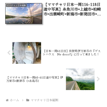
【ママチャリ日本一周116-118日
ママチャリ日本縦断
道中写真】糸魚川市⇨上越市⇨柏崎
市⇨出雲崎町⇨新潟市⇨新発田市⇨胎
内市⇨村上市⇨（鶴岡市）
【日本一周61日目】佐賀県伊万里市の『ゲス
トハウス Ne doco?』に行って来ました！
【ママチャリ日本一周60-61日道中写真】伊
万里市⇨唐津市（⇨糸島市）
ホーム
ママチャリ日本縦断