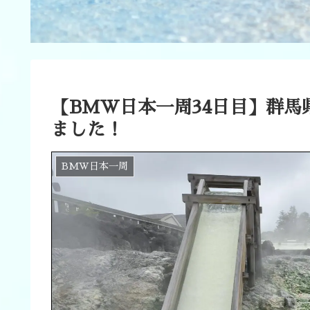
【BMW日本一周34日目】群
ました！
BMW日本一周