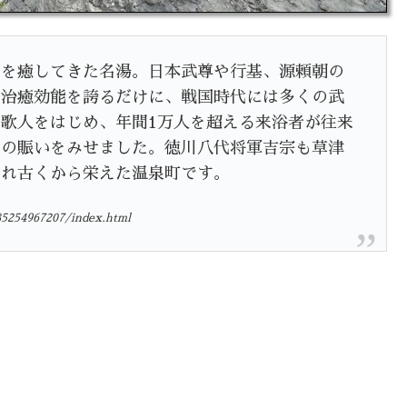
を癒してきた名湯。日本武尊や行基、源頼朝の
た治癒効能を誇るだけに、戦国時代には多くの武
歌人をはじめ、年間1万人を超える来浴者が往来
どの賑いをみせました。徳川八代将軍吉宗も草津
われ古くから栄えた温泉町です。
85254967207/index.html