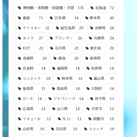
博物館・美術館・図書館・学習
135
北海道
72
温泉
71
日本酒
54
熊本県
40
ウイスキー
32
鹿児島県
29
長崎県
28
カメラ
27
ブランデー
26
兵庫県
24
DIY
22
石川県
21
東京都
20
青森県
20
酒造
20
新潟県
19
京都府
18
福岡県
18
佐賀県
18
コニャック
18
岐阜県
16
富山県
15
徳島県
15
島根県
14
大阪府
14
ビール
14
ジャパニーズ
14
岩手県
13
広島県
12
山口県
12
天草市
12
リキュール
12
X.O.
11
函館市
10
山形県
10
奈良県
10
スコッチ
10