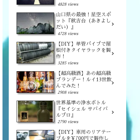
4828 views
山口県の最強！星空スポ
ット『秋吉台（あきよし
だい）』
4728 views
【DIY】単管パイプで屋
根付きタイヤラックを製
作！
3285 views
【超高級酒】あの超高級
ブランデー！ルイ13世飲
んでみた！
2908 views
世界基準の浄水ボトル
『セイシェル サバイバ
ルプロ』
2790 views
【DIY】車用のリアテー
ブルを¥700円で製作し