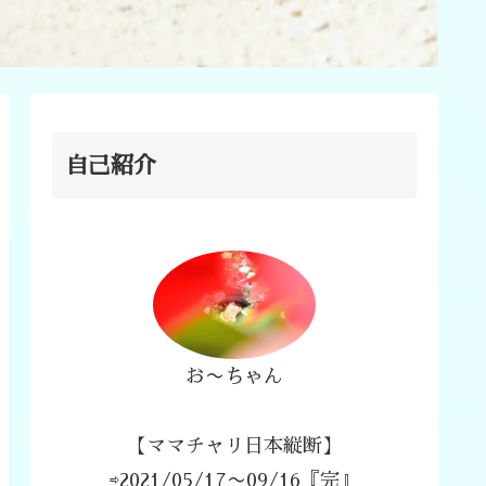
自己紹介
お〜ちゃん
【ママチャリ日本縦断】
⇨2021/05/17〜09/16『完』