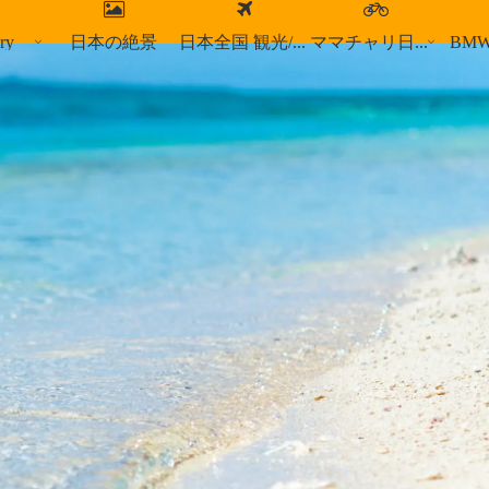
ry
日本の絶景
日本全国 観光/食事スポット
ママチャリ日本縦断
BM