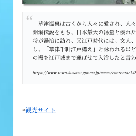
草津温泉は古くから人々に愛され、人々
開湯伝説をもち、日本最大の湯量と優れ
将が湯治に訪れ、又江戸時代には、文人、
し、「草津千軒江戸構え」と詠われるほ
の湯を江戸城まで運ばせて入浴したと言
https://www.town.kusatsu.gunma.jp/www/contents/14
⇨
観光サイト