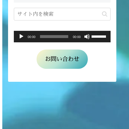
ボ
音
00:00
00:00
リ
声
ュ
プ
お問い合わせ
ー
レ
ム
ー
調
ヤ
節
ー
に
は
上
下