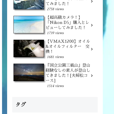
てみました！
2758 views
【超高級カメラ！】
「Nikon D5」購入とレ
ビューしてみました！
1739 views
【VMAX1200】オイル
&オイルフィルター 交
換！
1681 views
『国立公園三瓶山』登山
経験なしの素人が登山し
てきました！[夫婦松コ
ース]
1514 views
タグ