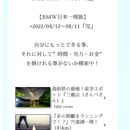
【BMW日本一周旅】
⇨2022/04/12〜08/11『完』
自分にもっとできる事、
それに対して”時間・労力・お金”
を掛けれる事がないか模索中！
島根県の最強！星空スポ
ット『三瓶山（さんべさ
ん）』
5402 views
『あの距離をランニング
で！？』宍道湖一周！
（45km）