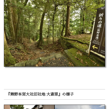
『熊野本宮大社旧社地 大斎原』の様子