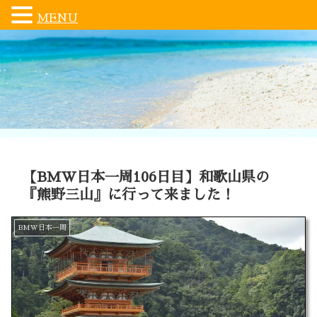
MENU
【BMW日本一周106日目】和歌山県の
『熊野三山』に行って来ました！
BMW日本一周