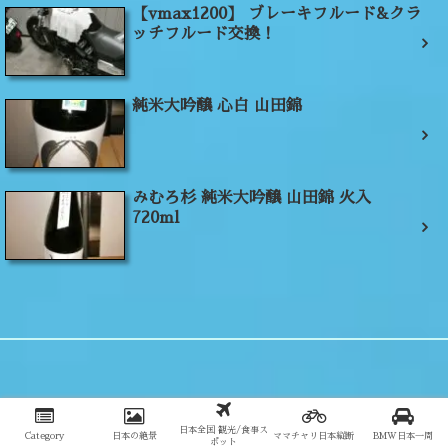
【vmax1200】 ブレーキフルード&クラ
ッチフルード交換！
純米大吟醸 心白 山田錦
みむろ杉 純米大吟醸 山田錦 火入
720ml
日本全国 観光/食事ス
Category
日本の絶景
ママチャリ日本縦断
BMW日本一周
ポット
『よしぷりが制覇した都道府県はこちら！』