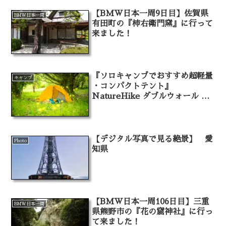
【BMW日本一周9日目】佐賀県
BMW日本一周
有田町の『柿右衛門窯』に行って
来ました！
『ソロキャンプでおすすめ超軽量
キャンプ
・コンパクトテント』
NatureHike ダブルウォール ワ
ンタッチテント
【デジタル写真で見る絶景】 愛
Photo
知県
【BMW日本一周106日目】三重
BMW日本一周
県熊野市の『花の窟神社』に行っ
て来ました！