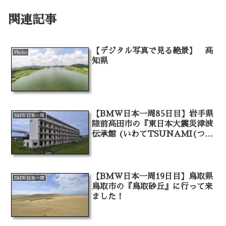
関連記事
【デジタル写真で見る絶景】 高
Photo
知県
【BMW日本一周85日目】岩手県
BMW日本一周
陸前高田市の『東日本大震災津波
伝承館 (いわてTSUNAMI(つな
み)メモリアル)』に行って来まし
た！
【BMW日本一周19日目】鳥取県
BMW日本一周
鳥取市の『鳥取砂丘』に行って来
ました！