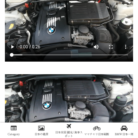
日本全国 観光/食事ス
Category
日本の絶景
ママチャリ日本縦断
BMW日本一周
ポット