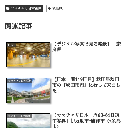
ママチャリ日本縦断
徳島県
関連記事
【デジタル写真で見る絶景】 奈
Photo
良県
【日本一周119日目】秋田県秋田
ママチャリ日本縦断
市の『秋田市内』に行って来まし
た！
【ママチャリ日本一周60-61日道
ママチャリ日本縦断
中写真】伊万里市⇨唐津市（⇨糸島
市）