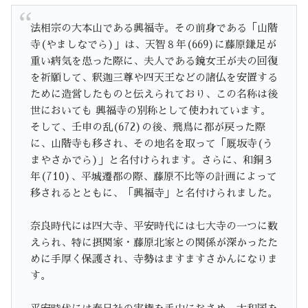
法相宗の大本山である興福寺。その前身である「山階
寺(やましなでら)」は、天智８年(669)に藤原鎌足が
重い病気を患った際に、夫人である鏡女王が夫の回復
を祈願して、釈迦三尊や四天王などの諸仏を安置する
ために造営したものと伝えられており、この名称は後
世においても 興福寺の別称として使われています。
そして、壬申の乱(672)の後、飛鳥に都が戻った際
に、山階寺も移され、その地名を取って「厩坂寺(う
まやさかでら)」と名付けられます。さらに、和銅３
年(710)、平城遷都の際、藤原不比等の計画によって
移されるとともに、「興福寺」と名付けられました。
奈良時代には四大寺、平安時代には七大寺の一つに数
えられ、特に摂関家・藤原北家との関係が深かったた
めに手厚く保護され、寺勢はますますさかんになりま
す。