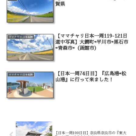
賀県
【ママチャリ日本一周119-121日
ママチャリ日本縦断
道中写真】大鰐町⇨平川市⇨黒石市
⇨青森市⇨（函館市）
【日本一周74日目】『広島港⇨松
ママチャリ日本縦断
山港』に行って来ました！
【日本一周100日目】奈良県奈良市の『東大