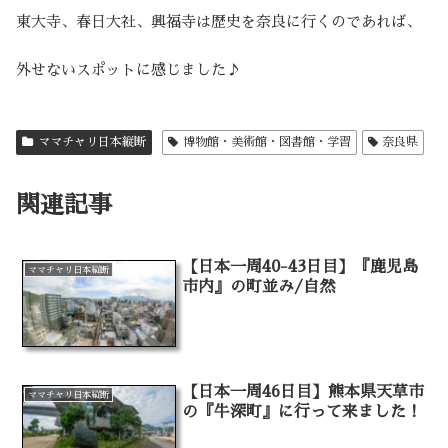
東大寺、春日大社、興福寺は歴史を奈良に行くのであれば、
外せないスポットに感じました♪
ママチャリ日本縦断
博物館・美術館・図書館・学習
奈良県
関連記事
【日本一周40-43日目】『鹿児島
ママチャリ日本縦断
市内』の町並み/自然
【日本一周46日目】熊本県天草市
ママチャリ日本縦断
の『牛深町』に行って来ました！