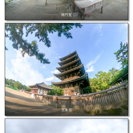
南円堂
五重塔