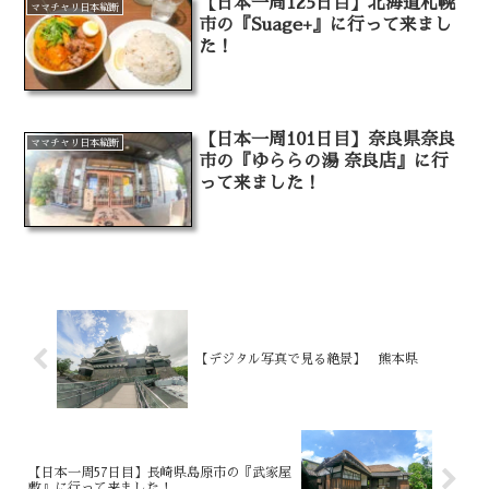
【日本一周125日目】北海道札幌
ママチャリ日本縦断
市の『Suage+』に行って来まし
た！
【日本一周101日目】奈良県奈良
ママチャリ日本縦断
市の『ゆららの湯 奈良店』に行
って来ました！
【デジタル写真で見る絶景】 熊本県
【日本一周57日目】長崎県島原市の『武家屋
敷』に行って来ました！