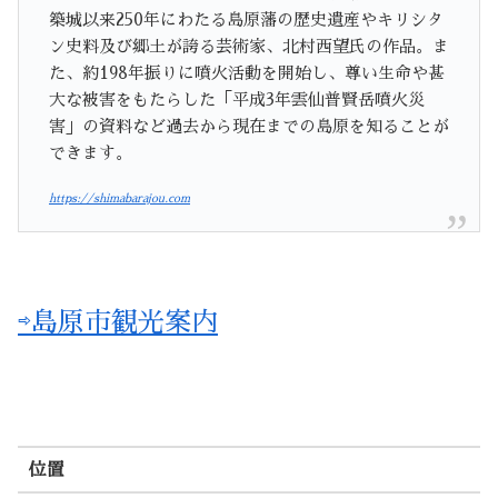
築城以来250年にわたる島原藩の歴史遺産やキリシタ
ン史料及び郷土が誇る芸術家、北村西望氏の作品。ま
た、約198年振りに噴火活動を開始し、尊い生命や甚
大な被害をもたらした「平成3年雲仙普賢岳噴火災
害」の資料など過去から現在までの島原を知ることが
できます。
https://shimabarajou.com
⇨島原市観光案内
位置