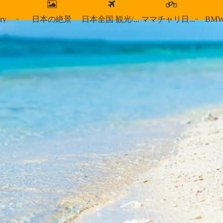
ry
日本の絶景
日本全国 観光/食事スポット
ママチャリ日本縦断
BM