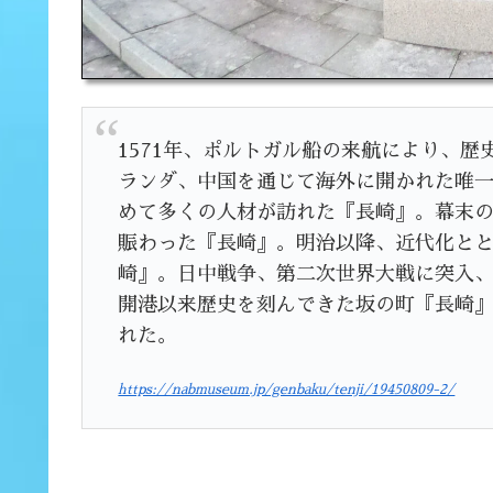
1571年、ポルトガル船の来航により、
ランダ、中国を通じて海外に開かれた唯
めて多くの人材が訪れた『長崎』。幕末
賑わった『長崎』。明治以降、近代化と
崎』。日中戦争、第二次世界大戦に突入
開港以来歴史を刻んできた坂の町『長崎』に
れた。
https://nabmuseum.jp/genbaku/tenji/19450809-2/