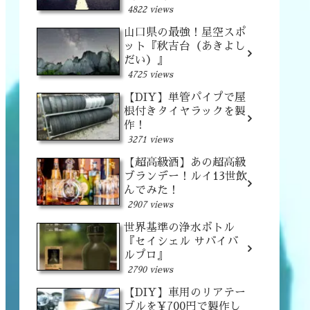
4822 views
山口県の最強！星空スポ
ット『秋吉台（あきよし
だい）』
4725 views
【DIY】単管パイプで屋
根付きタイヤラックを製
作！
3271 views
【超高級酒】あの超高級
ブランデー！ルイ13世飲
んでみた！
2907 views
世界基準の浄水ボトル
『セイシェル サバイバ
ルプロ』
2790 views
【DIY】車用のリアテー
ブルを¥700円で製作し