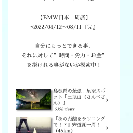
【BMW日本一周旅】
⇨2022/04/12〜08/11『完』
自分にもっとできる事、
それに対して”時間・労力・お金”
を掛けれる事がないか模索中！
島根県の最強！星空スポ
ット『三瓶山（さんべさ
ん）』
5398 views
『あの距離をランニング
で！？』宍道湖一周！
（45km）