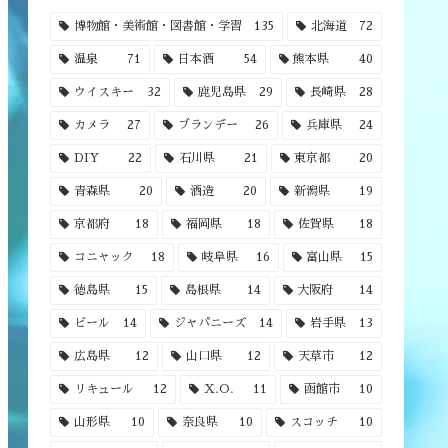
博物館・美術館・図書館・学習
135
北海道
72
温泉
71
日本酒
54
熊本県
40
ウイスキー
32
鹿児島県
29
長崎県
28
カメラ
27
ブランデー
26
兵庫県
24
DIY
22
石川県
21
東京都
20
青森県
20
酒造
20
新潟県
19
京都府
18
福岡県
18
佐賀県
18
コニャック
18
岐阜県
16
富山県
15
徳島県
15
島根県
14
大阪府
14
ビール
14
ジャパニーズ
14
岩手県
13
広島県
12
山口県
12
天草市
12
リキュール
12
X.O.
11
函館市
10
山形県
10
奈良県
10
スコッチ
10