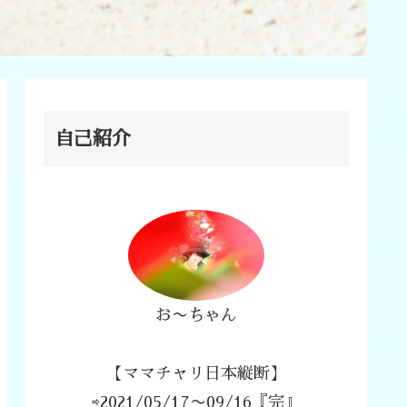
自己紹介
お〜ちゃん
【ママチャリ日本縦断】
⇨2021/05/17〜09/16『完』