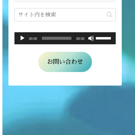
ボ
音
00:00
00:00
リ
声
ュ
プ
お問い合わせ
ー
レ
ム
ー
調
ヤ
節
ー
に
は
上
下