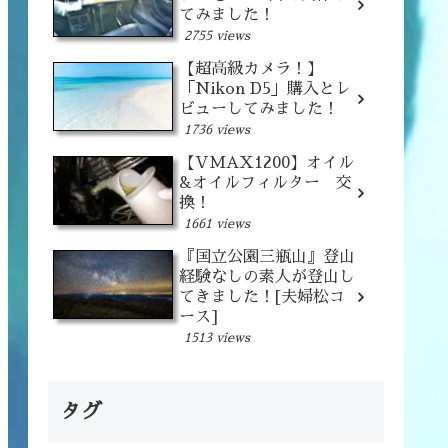
てみました！
2755 views
【超高級カメラ！】
「Nikon D5」購入とレ
ビューしてみました！
1736 views
【VMAX1200】オイル
&オイルフィルター 交
換！
1661 views
『国立公園三瓶山』登山
経験なしの素人が登山し
てきました！[夫婦松コ
ース]
1513 views
タグ