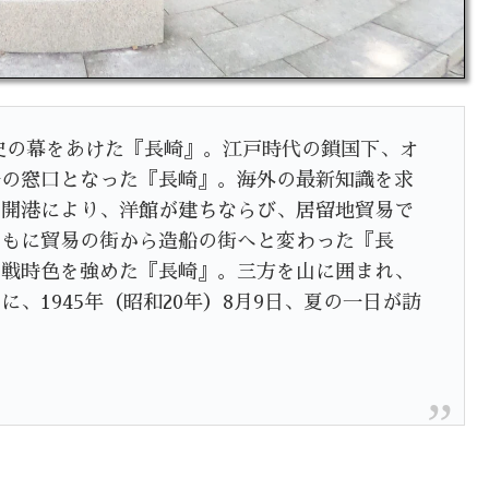
歴史の幕をあけた『長崎』。江戸時代の鎖国下、オ
一の窓口となった『長崎』。海外の最新知識を求
の開港により、洋館が建ちならび、居留地貿易で
ともに貿易の街から造船の街へと変わった『長
、戦時色を強めた『長崎』。三方を山に囲まれ、
、1945年（昭和20年）8月9日、夏の一日が訪