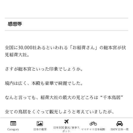
感想等
全国に30,000社あるといわれる「お稲荷さん」の総本宮が伏
見稲荷大社。
さすが総本宮といった印象でしょうか。
境内は広く、本殿も豪華で綺麗でした。
なんと言っても、稲荷大社の最大の見どころは“千本鳥居”
全ての鳥居をくぐって観光しようと考えていましたが、
回るにもかなり時間がかかるだけでなく、
日本全国 観光/食事ス
Category
日本の絶景
ママチャリ日本縦断
BMW日本一周
ポット