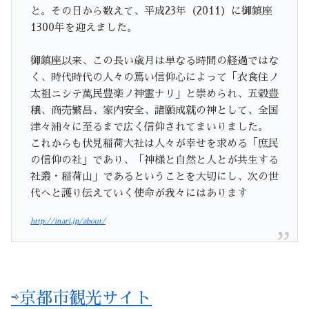
と。その日から数えて、平成23年（2011）に御鎮座
1300年を迎えました。
御鎮座以来、この長い歳月は単なる時間の経過ではな
く、時代時代の人々の篤い信仰心によって「衣食住ノ
太祖ニシテ萬民豊楽ノ神霊ナリ」と崇められ、五穀豊
穣、商売繁昌、家内安全、諸願成就の神として、全国
津々浦々に至るまで広く信仰されてまいりました。
これからも伏見稲荷大社は人々が幸せを求める「庶民
の信仰の社」であり、「神様と自然と人とが共生する
社叢・稲荷山」であるということを大切にし、次の世
代へと護り伝えていく使命が我々にはあります
http://inari.jp/about/
⇨京都市観光サイト