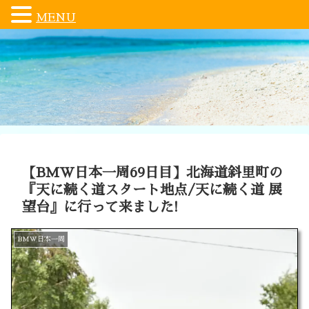
MENU
【BMW日本一周69日目】北海道斜里町の
『天に続く道スタート地点/天に続く道 展
望台』に行って来ました!
BMW日本一周