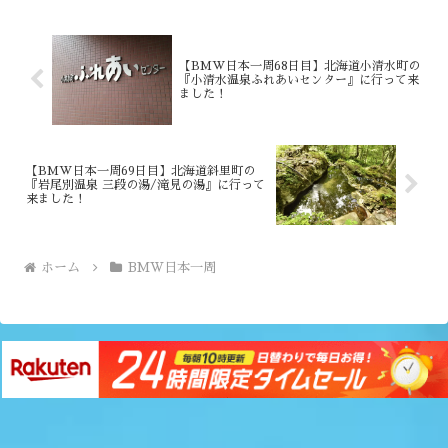
【BMW日本一周68日目】北海道小清水町の
『小清水温泉ふれあいセンター』に行って来
ました！
【BMW日本一周69日目】北海道斜里町の
『岩尾別温泉 三段の湯/滝見の湯』に行って
来ました！
ホーム
BMW日本一周