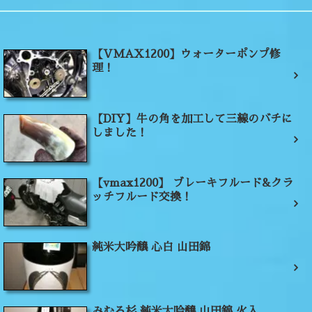
【VMAX1200】ウォーターポンプ修
理！
【DIY】牛の角を加工して三線のバチに
しました！
【vmax1200】 ブレーキフルード&クラ
ッチフルード交換！
純米大吟醸 心白 山田錦
みむろ杉 純米大吟醸 山田錦 火入