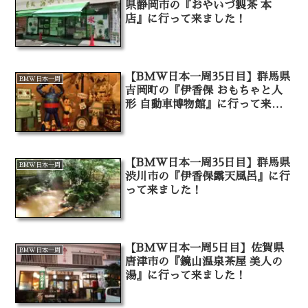
県静岡市の『おやいづ製茶 本
店』に行って来ました！
【BMW日本一周35日目】群馬県
BMW日本一周
吉岡町の『伊香保 おもちゃと人
形 自動車博物館』に行って来ま
した！
【BMW日本一周35日目】群馬県
BMW日本一周
渋川市の『伊香保露天風呂』に行
って来ました！
【BMW日本一周5日目】佐賀県
BMW日本一周
唐津市の『鏡山温泉茶屋 美人の
湯』に行って来ました！