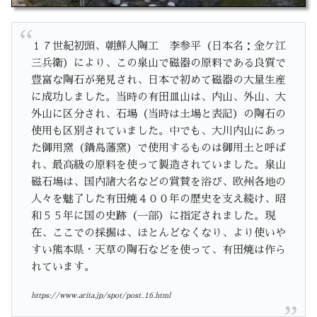
１７世紀初頭、朝鮮人陶工 李参平（日本名：金ケ江
三兵衛）により、この泉山で磁器の原料である良質で
豊富な陶石が発見され、日本で初めて磁器の大量生産
に成功しました。当時の有田皿山は、内山、外山、大
外山に区分され、石場（当時は土場と表記）の陶石の
使用も区別されていました。中でも、大川内山にあっ
た御用窯（鍋島藩窯）で使用するものは御用土と呼ば
れ、最高級の原料を使って製造されていました。泉山
磁石場は、国内諸大名などの賞賛を浴び、欧州各地の
人々を魅了した有田焼４００年の歴史を支え続け、昭
和５５年に国の史跡（一部）に指定されました。現
在、ここでの採掘は、ほとんどなくなり、より使いや
すい熊本県・天草の陶石などを使って、有田焼は作ら
れています。
https://www.arita.jp/spot/post_16.html