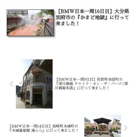
【BMW日本一周16日目】大分県
BMW日本一周
別府市の『かまど地獄』に行って
来ました！
【BMW日本一周9日目】佐賀県有田町の
『深川製磁 チャイナ・オン・ザ・パーク/深
川製磁本店』に行って来ました！
【BMW日本一周14日目】宮崎県木城町の
『木城温泉館 湯らら』に行って来ました！