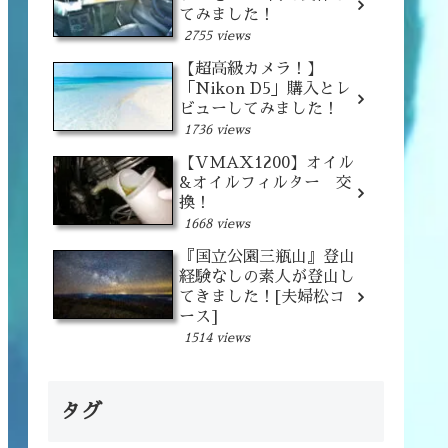
てみました！
2755 views
【超高級カメラ！】
「Nikon D5」購入とレ
ビューしてみました！
1736 views
【VMAX1200】オイル
&オイルフィルター 交
換！
1668 views
『国立公園三瓶山』登山
経験なしの素人が登山し
てきました！[夫婦松コ
ース]
1514 views
タグ