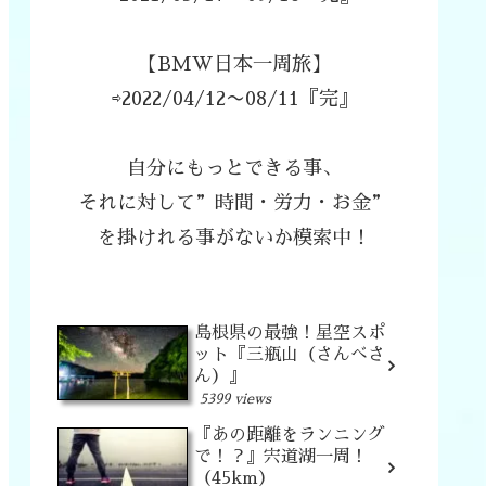
【BMW日本一周旅】
⇨2022/04/12〜08/11『完』
自分にもっとできる事、
それに対して”時間・労力・お金”
を掛けれる事がないか模索中！
島根県の最強！星空スポ
ット『三瓶山（さんべさ
ん）』
5399 views
『あの距離をランニング
で！？』宍道湖一周！
（45km）