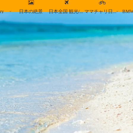
ry
日本の絶景
日本全国 観光/食事スポット
ママチャリ日本縦断
BM