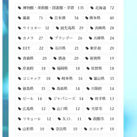
博物館・美術館・図書館・学習
135
北海道
72
温泉
71
日本酒
54
熊本県
40
ウイスキー
32
鹿児島県
29
長崎県
28
カメラ
27
ブランデー
26
兵庫県
24
DIY
22
石川県
21
東京都
20
青森県
20
酒造
20
新潟県
19
京都府
18
福岡県
18
佐賀県
18
コニャック
18
岐阜県
16
富山県
15
徳島県
15
島根県
14
大阪府
14
ビール
14
ジャパニーズ
14
岩手県
13
広島県
12
山口県
12
天草市
12
リキュール
12
X.O.
11
函館市
10
山形県
10
奈良県
10
スコッチ
10