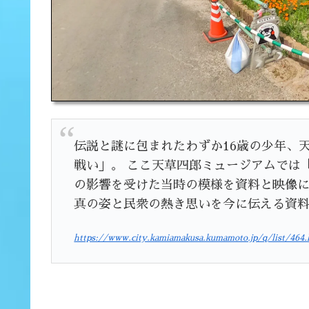
伝説と謎に包まれたわずか16歳の少年、
戦い」。 ここ天草四郎ミュージアムでは
の影響を受けた当時の模様を資料と映像に
真の姿と民衆の熱き思いを今に伝える資
https://www.city.kamiamakusa.kumamoto.jp/q/list/464.