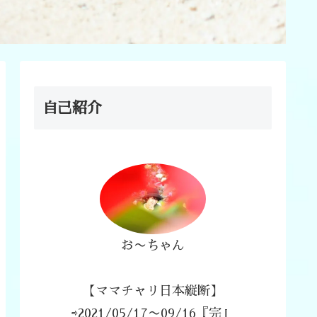
自己紹介
お〜ちゃん
【ママチャリ日本縦断】
⇨2021/05/17〜09/16『完』