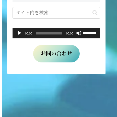
ボ
音
00:00
00:00
リ
声
ュ
プ
お問い合わせ
ー
レ
ム
ー
調
ヤ
節
ー
に
は
上
下