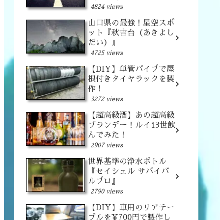
4824 views
山口県の最強！星空スポ
ット『秋吉台（あきよし
だい）』
4725 views
【DIY】単管パイプで屋
根付きタイヤラックを製
作！
3272 views
【超高級酒】あの超高級
ブランデー！ルイ13世飲
んでみた！
2907 views
世界基準の浄水ボトル
『セイシェル サバイバ
ルプロ』
2790 views
【DIY】車用のリアテー
ブルを¥700円で製作し