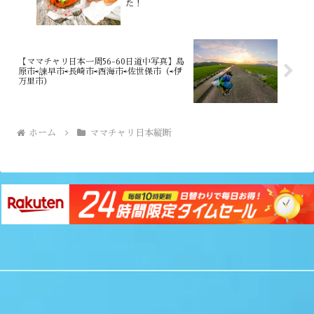
た！
【ママチャリ日本一周56-60日道中写真】島
原市⇨諫早市⇨長崎市⇨西海市⇨佐世保市（⇨伊
万里市）
ホーム
ママチャリ日本縦断