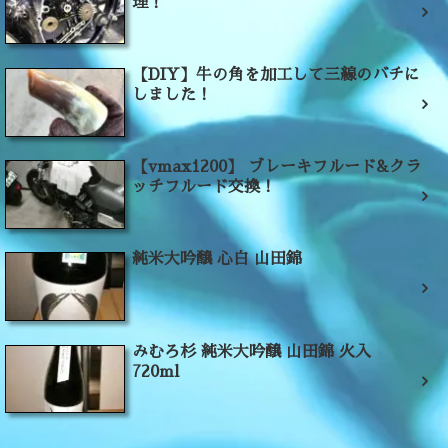
理！
【DIY】牛の角を加工して三線のバチに
しました！
【vmax1200】 ブレーキフルード&クラ
ッチフルード交換！
純米大吟醸 心白 山田錦
みむろ杉 純米大吟醸 山田錦 火入
720ml