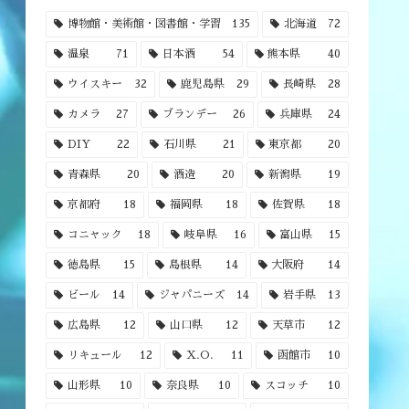
博物館・美術館・図書館・学習
135
北海道
72
温泉
71
日本酒
54
熊本県
40
ウイスキー
32
鹿児島県
29
長崎県
28
カメラ
27
ブランデー
26
兵庫県
24
DIY
22
石川県
21
東京都
20
青森県
20
酒造
20
新潟県
19
京都府
18
福岡県
18
佐賀県
18
コニャック
18
岐阜県
16
富山県
15
徳島県
15
島根県
14
大阪府
14
ビール
14
ジャパニーズ
14
岩手県
13
広島県
12
山口県
12
天草市
12
リキュール
12
X.O.
11
函館市
10
山形県
10
奈良県
10
スコッチ
10