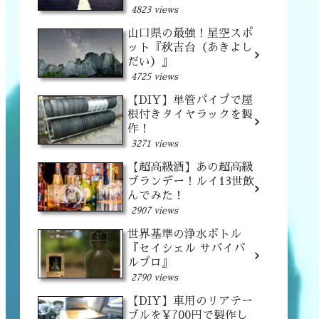
4823 views
山口県の最強！星空スポ
ット『秋吉台（あきよし
だい）』
4725 views
【DIY】単管パイプで屋
根付きタイヤラックを製
作！
3271 views
【超高級酒】あの超高級
ブランデー！ルイ13世飲
んでみた！
2907 views
世界基準の浄水ボトル
『セイシェル サバイバ
ルプロ』
2790 views
【DIY】車用のリアテー
ブルを¥700円で製作し