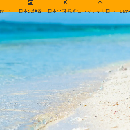
ry
日本の絶景
日本全国 観光/食事スポット
ママチャリ日本縦断
BM