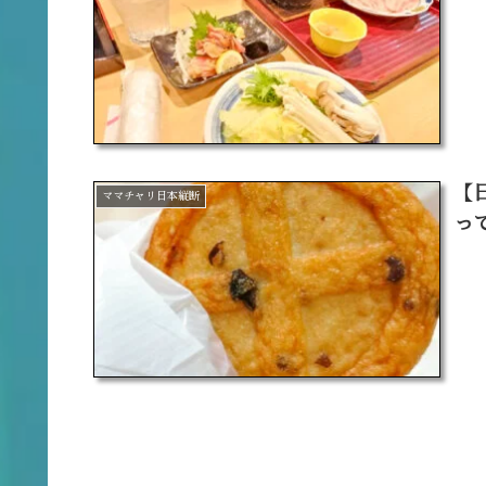
【
ママチャリ日本縦断
っ