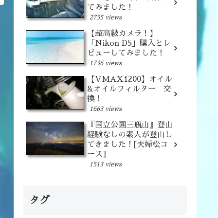
てみました！
2755 views
【超高級カメラ！】
「Nikon D5」購入とレ
ビューしてみました！
1736 views
【VMAX1200】オイル
&オイルフィルター 交
換！
1663 views
『国立公園三瓶山』登山
経験なしの素人が登山し
てきました！[夫婦松コ
ース]
1513 views
タグ