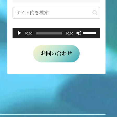
ボ
音
00:00
00:00
リ
声
ュ
プ
お問い合わせ
ー
レ
ム
ー
調
ヤ
節
ー
に
は
上
下