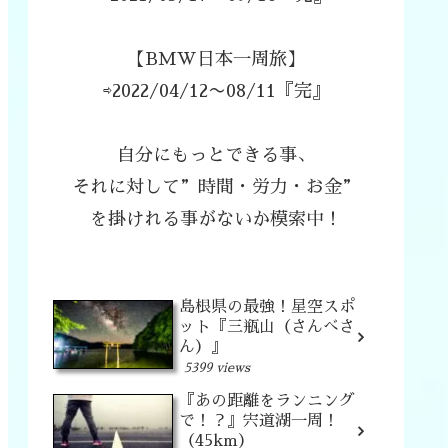
【BMW日本一周旅】
⇨2022/04/12〜08/11『完』
自分にもっとできる事、
それに対して”時間・労力・お金”
を掛けれる事がないか模索中！
島根県の最強！星空スポ
ット『三瓶山（さんべさ
ん）』
5399 views
『あの距離をランニング
で！？』宍道湖一周！
（45km）