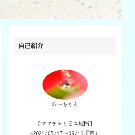
自己紹介
お〜ちゃん
【ママチャリ日本縦断】
⇨2021/05/17〜09/16『完』