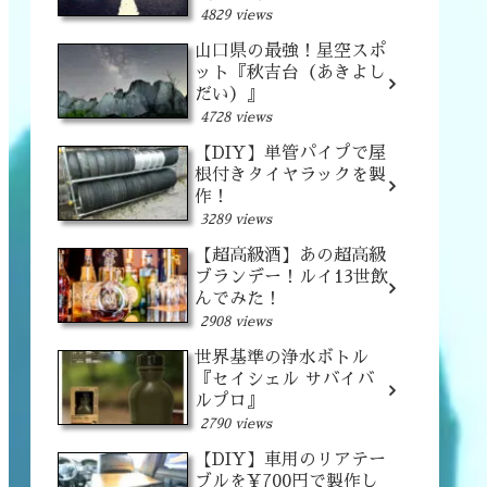
4829 views
山口県の最強！星空スポ
ット『秋吉台（あきよし
だい）』
4728 views
【DIY】単管パイプで屋
根付きタイヤラックを製
作！
3289 views
【超高級酒】あの超高級
ブランデー！ルイ13世飲
んでみた！
2908 views
世界基準の浄水ボトル
『セイシェル サバイバ
ルプロ』
2790 views
【DIY】車用のリアテー
ブルを¥700円で製作し