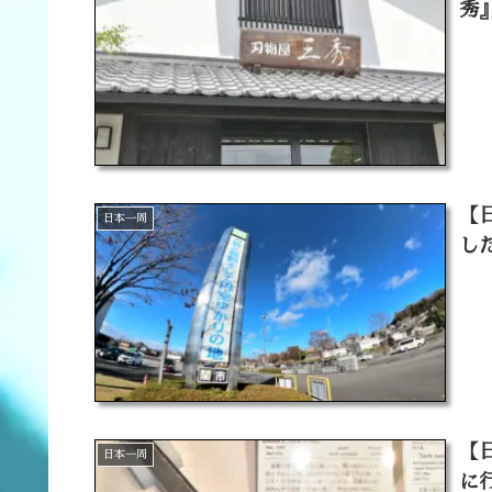
秀
【
日本一周
し
【
日本一周
に