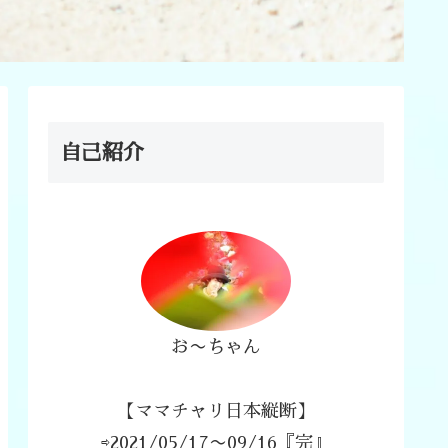
自己紹介
お〜ちゃん
【ママチャリ日本縦断】
⇨2021/05/17〜09/16『完』