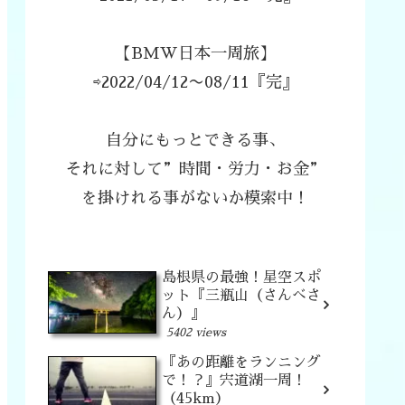
【BMW日本一周旅】
⇨2022/04/12〜08/11『完』
自分にもっとできる事、
それに対して”時間・労力・お金”
を掛けれる事がないか模索中！
島根県の最強！星空スポ
ット『三瓶山（さんべさ
ん）』
5402 views
『あの距離をランニング
で！？』宍道湖一周！
（45km）