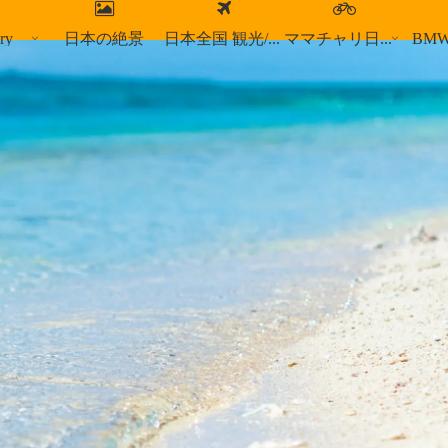
ry
日本の絶景
日本全国 観光/食事スポット
ママチャリ日本縦断
BM