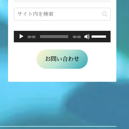
ボ
音
00:00
00:00
リ
声
ュ
プ
お問い合わせ
ー
レ
ム
ー
調
ヤ
節
ー
に
は
上
下