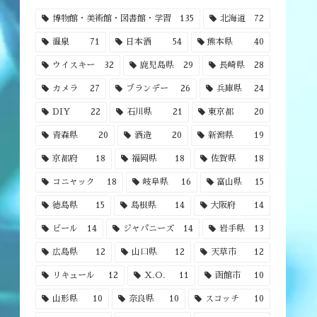
博物館・美術館・図書館・学習
135
北海道
72
温泉
71
日本酒
54
熊本県
40
ウイスキー
32
鹿児島県
29
長崎県
28
カメラ
27
ブランデー
26
兵庫県
24
DIY
22
石川県
21
東京都
20
青森県
20
酒造
20
新潟県
19
京都府
18
福岡県
18
佐賀県
18
コニャック
18
岐阜県
16
富山県
15
徳島県
15
島根県
14
大阪府
14
ビール
14
ジャパニーズ
14
岩手県
13
広島県
12
山口県
12
天草市
12
リキュール
12
X.O.
11
函館市
10
山形県
10
奈良県
10
スコッチ
10