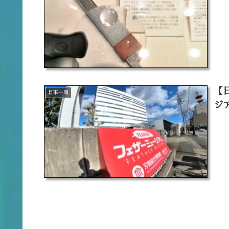
【
日本一周
ジ