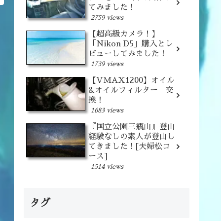
てみました！
2759 views
【超高級カメラ！】
「Nikon D5」購入とレ
ビューしてみました！
1739 views
【VMAX1200】オイル
&オイルフィルター 交
換！
1683 views
『国立公園三瓶山』登山
経験なしの素人が登山し
てきました！[夫婦松コ
ース]
1514 views
タグ