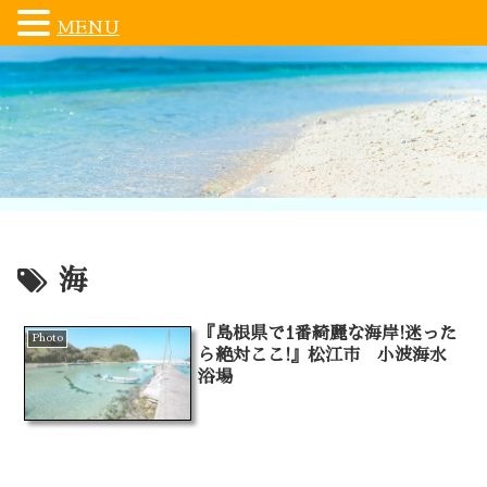
MENU
海
『島根県で1番綺麗な海岸!迷った
Photo
ら絶対ここ!』松江市 小波海水
浴場