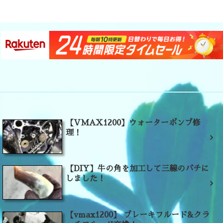
【VMAX1200】ウォーターポンプ修
理！
【DIY】牛の角を加工して三線のバチに
しました！
【vmax1200】 ブレーキフルード&クラ