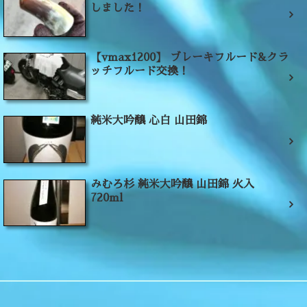
しました！
【vmax1200】 ブレーキフルード&クラ
ッチフルード交換！
純米大吟醸 心白 山田錦
みむろ杉 純米大吟醸 山田錦 火入
720ml