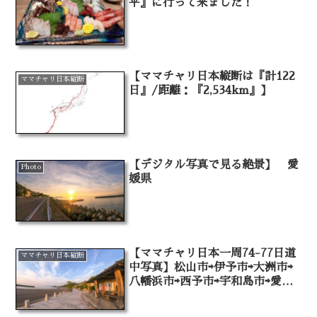
平』に行って来ました！
【ママチャリ日本縦断は『計122
ママチャリ日本縦断
日』/距離：『2,534km』】
【デジタル写真で見る絶景】 愛
Photo
媛県
【ママチャリ日本一周74-77日道
ママチャリ日本縦断
中写真】松山市⇨伊予市⇨大洲市⇨
八幡浜市⇨西予市⇨宇和島市⇨愛南
町（⇨宿毛市）