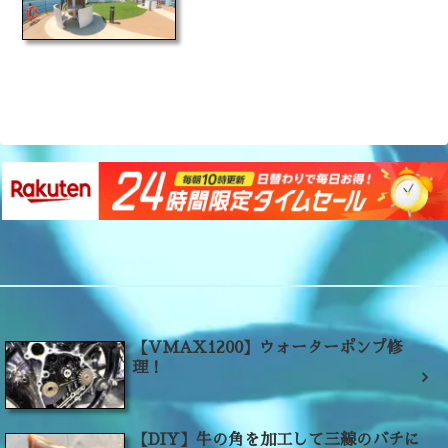
【VMAX1200】ウォーターポンプ修
理！
【DIY】牛の角を加工して三線のバチに