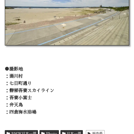
●撮影地
：湯川村
：七日町通り
：磐梯吾妻スカイライン
：吾妻小富士
：弁天島
：四倉海水浴場
BMW日本一周
Photo
日本一周
福島県