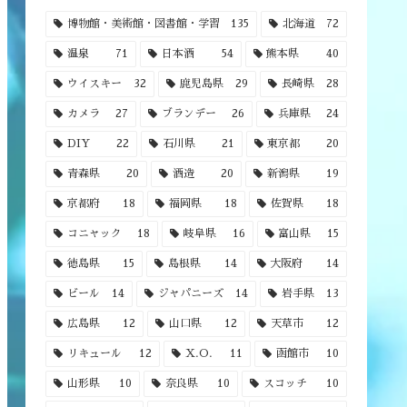
博物館・美術館・図書館・学習
135
北海道
72
温泉
71
日本酒
54
熊本県
40
ウイスキー
32
鹿児島県
29
長崎県
28
カメラ
27
ブランデー
26
兵庫県
24
DIY
22
石川県
21
東京都
20
青森県
20
酒造
20
新潟県
19
京都府
18
福岡県
18
佐賀県
18
コニャック
18
岐阜県
16
富山県
15
徳島県
15
島根県
14
大阪府
14
ビール
14
ジャパニーズ
14
岩手県
13
広島県
12
山口県
12
天草市
12
リキュール
12
X.O.
11
函館市
10
山形県
10
奈良県
10
スコッチ
10