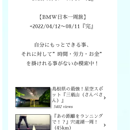
【BMW日本一周旅】
⇨2022/04/12〜08/11『完』
自分にもっとできる事、
それに対して”時間・労力・お金”
を掛けれる事がないか模索中！
島根県の最強！星空スポ
ット『三瓶山（さんべさ
ん）』
5402 views
『あの距離をランニング
で！？』宍道湖一周！
（45km）