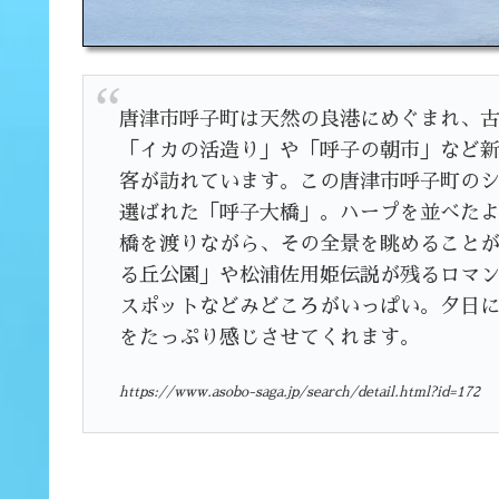
唐津市呼子町は天然の良港にめぐまれ、
「イカの活造り」や「呼子の朝市」など
客が訪れています。この唐津市呼子町のシ
選ばれた「呼子大橋」。ハープを並べたよ
橋を渡りながら、その全景を眺めること
る丘公園」や松浦佐用姫伝説が残るロマ
スポットなどみどころがいっぱい。夕日
をたっぷり感じさせてくれます。
https://www.asobo-saga.jp/search/detail.html?id=172