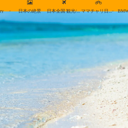
ry
日本の絶景
日本全国 観光/食事スポット
ママチャリ日本縦断
BM