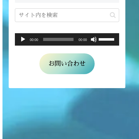
ボ
音
00:00
00:00
リ
声
ュ
プ
お問い合わせ
ー
レ
ム
ー
調
ヤ
節
ー
に
は
上
下