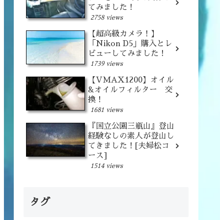
てみました！
2758 views
【超高級カメラ！】
「Nikon D5」購入とレ
ビューしてみました！
1739 views
【VMAX1200】オイル
&オイルフィルター 交
換！
1681 views
『国立公園三瓶山』登山
経験なしの素人が登山し
てきました！[夫婦松コ
ース]
1514 views
タグ