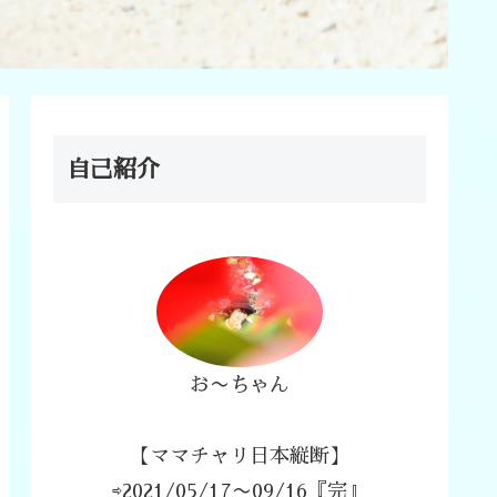
自己紹介
お〜ちゃん
【ママチャリ日本縦断】
⇨2021/05/17〜09/16『完』