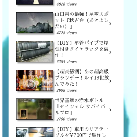
4828 views
山口県の最強！星空スポ
ット『秋吉台（あきよし
だい）』
4728 views
【DIY】単管パイプで屋
根付きタイヤラックを製
作！
3285 views
【超高級酒】あの超高級
ブランデー！ルイ13世飲
んでみた！
2908 views
世界基準の浄水ボトル
『セイシェル サバイバ
ルプロ』
2790 views
【DIY】車用のリアテー
ブルを¥700円で製作し