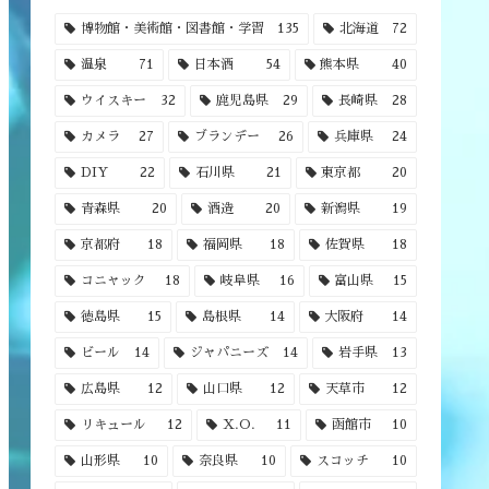
博物館・美術館・図書館・学習
135
北海道
72
温泉
71
日本酒
54
熊本県
40
ウイスキー
32
鹿児島県
29
長崎県
28
カメラ
27
ブランデー
26
兵庫県
24
DIY
22
石川県
21
東京都
20
青森県
20
酒造
20
新潟県
19
京都府
18
福岡県
18
佐賀県
18
コニャック
18
岐阜県
16
富山県
15
徳島県
15
島根県
14
大阪府
14
ビール
14
ジャパニーズ
14
岩手県
13
広島県
12
山口県
12
天草市
12
リキュール
12
X.O.
11
函館市
10
山形県
10
奈良県
10
スコッチ
10