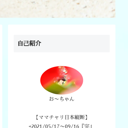
自己紹介
お〜ちゃん
【ママチャリ日本縦断】
⇨2021/05/17〜09/16『完』