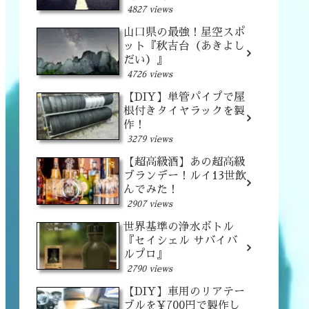
4827 views
山口県の最強！星空スポ
ット『秋吉台（あきよし
だい）』
4726 views
【DIY】単管パイプで屋
根付きタイヤラックを製
作！
3279 views
【超高級酒】あの超高級
ブランデー！ルイ13世飲
んでみた！
2907 views
世界基準の浄水ボトル
『セイシェル サバイバ
ルプロ』
2790 views
【DIY】車用のリアテー
ブルを¥700円で製作し