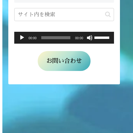
ボ
音
00:00
00:00
リ
声
ュ
プ
お問い合わせ
ー
レ
ム
ー
調
ヤ
節
ー
に
は
上
下