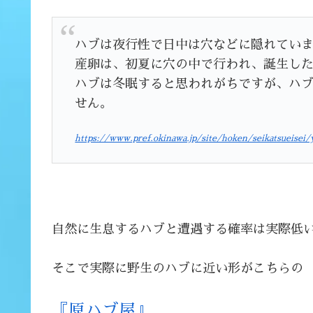
ハブは夜行性で日中は穴などに隠れてい
産卵は、初夏に穴の中で行われ、誕生し
ハブは冬眠すると思われがちですが、ハ
せん。
https://www.pref.okinawa.jp/site/hoken/seikatsueisei
自然に生息するハブと遭遇する確率は実際低
そこで実際に野生のハブに近い形がこちらの
『原ハブ屋』