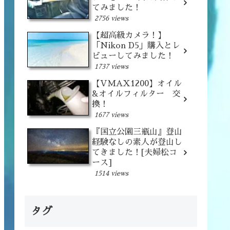
てみました！
2756 views
【超高級カメラ！】
「Nikon D5」購入とレ
ビューしてみました！
1737 views
【VMAX1200】オイル
&オイルフィルター 交
換！
1677 views
『国立公園三瓶山』登山
経験なしの素人が登山し
てきました！[夫婦松コ
ース]
1514 views
タグ