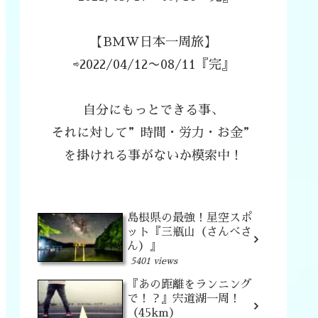
【BMW日本一周旅】
⇨2022/04/12〜08/11『完』
自分にもっとできる事、
それに対して”時間・労力・お金”
を掛けれる事がないか模索中！
島根県の最強！星空スポ
ット『三瓶山（さんべさ
ん）』
5401 views
『あの距離をランニング
で！？』宍道湖一周！
（45km）