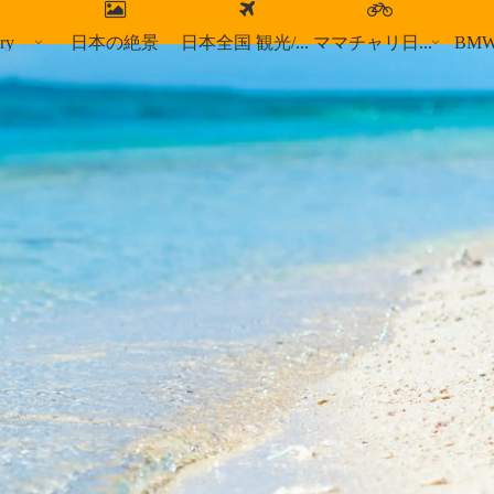
ry
日本の絶景
日本全国 観光/食事スポット
ママチャリ日本縦断
BM