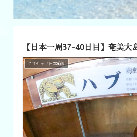
【日本一周37-40日目】奄美
ママチャリ日本縦断